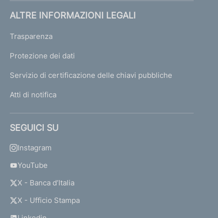
l
i
ALTRE INFORMAZIONI LEGALI
a
r
Trasparenza
e
Protezione dei dati
C
h
Servizio di certificazione delle chiavi pubbliche
i
u
Atti di notifica
s
o
"
SEGUICI SU
S
i
Instagram
m
f
YouTube
o
X - Banca d’Italia
n
i
X - Ufficio Stampa
a
"
Linkedin