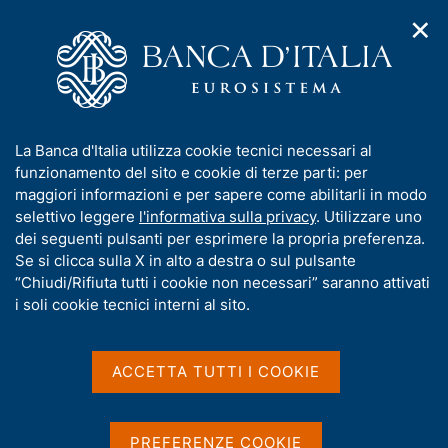
✕
H
A
o
C
p
m
e
r
e
r
i
p
c
Home
/
Compiti
/
Risoluzione e gestione delle crisi
/
m
a
a
Provvedimenti dell'Autorità di risoluzione delle crisi
/
e
g
n
Sicilcassa SpA
I
La Banca d'Italia utilizza cookie tecnici necessari al
n
e
e
n
funzionamento del sito e cookie di terze parti: per
u
l
Sicilcassa SpA
d
f
maggiori informazioni e per sapere come abilitarli in modo
i
s
o
selettivo leggere
l'informativa sulla privacy
. Utilizzare uno
n
i
r
dei seguenti pulsanti per esprimere la propria preferenza.
a
t
Dimissioni dall'incarico del Commissario
m
Se si clicca sulla X in alto a destra o sul pulsante
v
o
liquidatore
i
a
“Chiudi/Rifiuta tutti i cookie non necessari” saranno attivati
g
t
i soli cookie tecnici interni al sito.
a
i
z
v
i
Condividi
S
a
o
ACCETTA TUTTI I COOKIE
t
n
s
a
e
u
m
i
PREFERENZE COOKIE
p