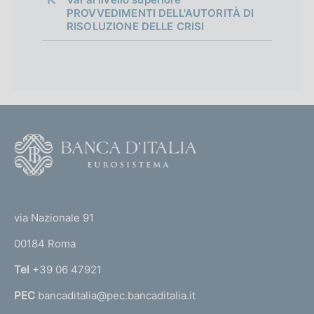
PROVVEDIMENTI DELL'AUTORITÀ DI
RISOLUZIONE DELLE CRISI
B
a
n
c
a
F
P
o
o
o
p
(
t
o
t
l
e
via Nazionale 91
a
o
r
r
00184 Roma
r
e
n
Tel
+39 06 47921
d
a
e
PEC
bancaditalia@pec.bancaditalia.it
a
l