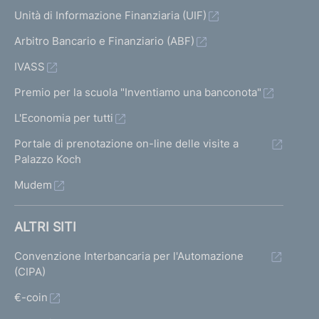
c
Unità di Informazione Finanziaria (UIF)
i
Arbitro Bancario e Finanziario (ABF)
l
c
IVASS
a
s
Premio per la scuola "Inventiamo una banconota"
s
L'Economia per tutti
a
S
Portale di prenotazione on-line delle visite a
p
Palazzo Koch
A
Mudem
I
ALTRI SITI
l
f
Convenzione Interbancaria per l'Automazione
a
(CIPA)
L
e
€-coin
a