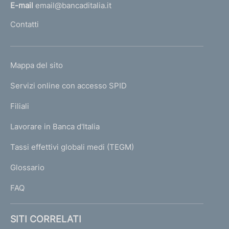
l
l
E-mail
email@bancaditalia.it
e
l
Contatti
P
'
r
h
o
o
v
L
Mappa del sito
m
i
I
n
e
Servizi online con accesso SPID
N
c
p
e
K
Filiali
a
C
U
g
a
Lavorare in Banca d'Italia
T
e
l
I
Tassi effettivi globali medi (TEGM)
a
)
L
b
Glossario
r
I
e
FAQ
S
SITI CORRELATI
i