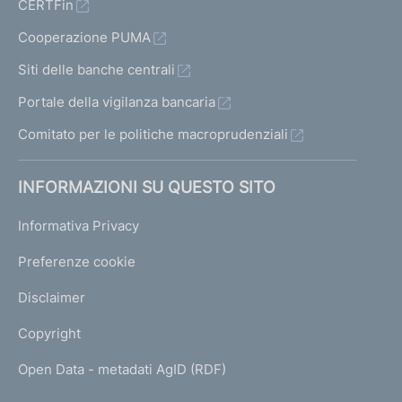
CERTFin
s
i
Cooperazione PUMA
n
Siti delle banche centrali
g
S
Portale della vigilanza bancaria
p
A
Comitato per le politiche macroprudenziali
INFORMAZIONI SU QUESTO SITO
F
o
Informativa Privacy
n
d
Preferenze cookie
o
I
Disclaimer
m
m
Copyright
o
b
Open Data - metadati AgID (RDF)
i