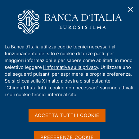
✕
H
A
o
C
p
m
e
r
e
r
i
p
c
Home
/
Compiti
/
Risoluzione e gestione delle crisi
/
m
a
a
Provvedimenti dell'Autorità di risoluzione delle crisi
/
e
g
n
Fondo Immobiliare Chiuso "Simfonia"
I
La Banca d'Italia utilizza cookie tecnici necessari al
n
e
e
n
funzionamento del sito e cookie di terze parti: per
u
l
Fondo Immobiliare
d
f
maggiori informazioni e per sapere come abilitarli in modo
i
s
o
selettivo leggere
l'informativa sulla privacy
. Utilizzare uno
Chiuso "Simfonia"
n
i
r
dei seguenti pulsanti per esprimere la propria preferenza.
a
t
m
Se si clicca sulla X in alto a destra o sul pulsante
v
o
i
a
“Chiudi/Rifiuta tutti i cookie non necessari” saranno attivati
Nomina del liquidatore
g
t
i soli cookie tecnici interni al sito.
a
i
z
v
i
Condividi
a
o
ACCETTA TUTTI I COOKIE
S
n
s
t
e
a
u
m
i
PREFERENZE COOKIE