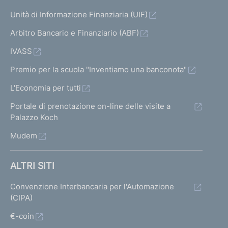
i
c
Unità di Informazione Finanziaria (UIF)
i
Arbitro Bancario e Finanziario (ABF)
l
c
IVASS
a
s
Premio per la scuola "Inventiamo una banconota"
s
L'Economia per tutti
a
S
Portale di prenotazione on-line delle visite a
p
Palazzo Koch
A
Mudem
I
ALTRI SITI
l
f
Convenzione Interbancaria per l'Automazione
a
(CIPA)
L
e
€-coin
a