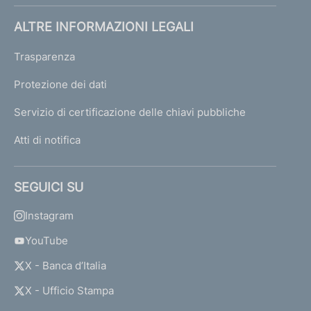
i
a
ALTRE INFORMAZIONI LEGALI
r
e
Trasparenza
C
Protezione dei dati
h
i
Servizio di certificazione delle chiavi pubbliche
u
s
Atti di notifica
o
"
S
SEGUICI SU
i
m
Instagram
f
o
YouTube
n
X - Banca d’Italia
i
a
X - Ufficio Stampa
"