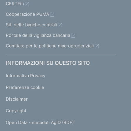
CERTFin
s
i
Cooperazione PUMA
n
Siti delle banche centrali
g
S
Portale della vigilanza bancaria
p
A
Comitato per le politiche macroprudenziali
F
INFORMAZIONI SU QUESTO SITO
o
n
Informativa Privacy
d
o
Preferenze cookie
I
m
Disclaimer
m
o
Copyright
b
i
Open Data - metadati AgID (RDF)
l