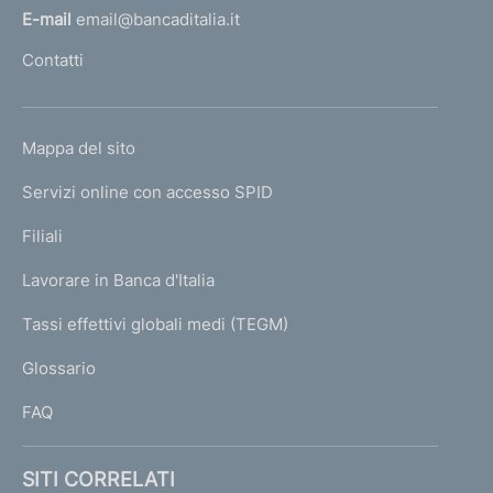
l
l
E-mail
email@bancaditalia.it
e
l
Contatti
P
'
r
h
o
o
v
L
Mappa del sito
m
i
I
n
e
Servizi online con accesso SPID
N
c
p
e
K
Filiali
a
C
U
g
a
Lavorare in Banca d'Italia
T
e
l
I
Tassi effettivi globali medi (TEGM)
a
)
L
b
Glossario
r
I
e
FAQ
S
SITI CORRELATI