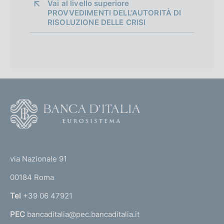
Vai al livello superiore 
PROVVEDIMENTI DELL'AUTORITÀ DI
RISOLUZIONE DELLE CRISI
B
a
n
c
a
F
P
o
o
o
p
(
t
o
t
l
e
via Nazionale 91
a
o
r
r
00184 Roma
r
e
n
Tel
+39 06 47921
d
a
e
PEC
bancaditalia@pec.bancaditalia.it
a
l