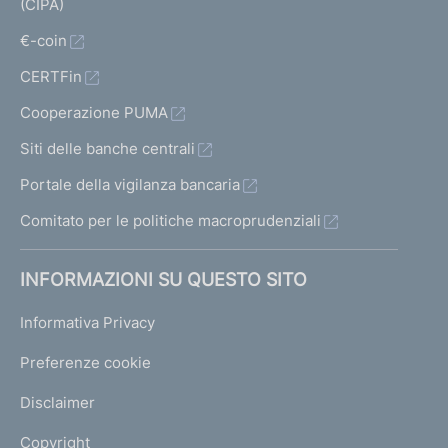
(CIPA)
u
s
€-coin
o
CERTFin
"
S
Cooperazione PUMA
i
m
Siti delle banche centrali
f
Portale della vigilanza bancaria
o
n
Comitato per le politiche macroprudenziali
i
a
INFORMAZIONI SU QUESTO SITO
"
Informativa Privacy
I
Preferenze cookie
l
f
Disclaimer
a
L
Copyright