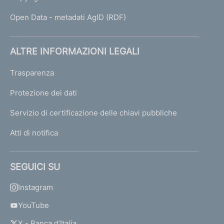
e
a
Open Data - metadati AgID (RDF)
s
i
n
ALTRE INFORMAZIONI LEGALI
g
S
Trasparenza
p
A
Protezione dei dati
Servizio di certificazione delle chiavi pubbliche
S
Atti di notifica
i
c
i
SEGUICI SU
l
c
Instagram
a
s
YouTube
s
X - Banca d’Italia