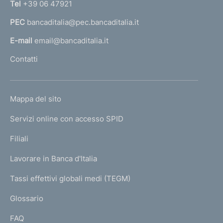
Tel
+39 06 47921
d
a
e
PEC
bancaditalia@pec.bancaditalia.it
a
l
l
l
E-mail
email@bancaditalia.it
e
l
Contatti
P
'
r
h
o
o
v
L
Mappa del sito
m
i
I
n
e
Servizi online con accesso SPID
N
c
p
e
K
Filiali
a
C
U
g
a
Lavorare in Banca d'Italia
T
e
l
I
Tassi effettivi globali medi (TEGM)
a
)
L
b
Glossario
r
I
e
FAQ