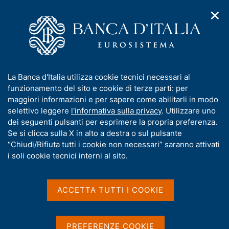
✕
H
A
o
C
p
m
e
r
e
r
i
p
c
Home
/
Compiti
/
Risoluzione e gestione delle crisi
/
m
a
a
Provvedimenti dell'Autorità di risoluzione delle crisi
/
e
g
n
Nuova Cassa di Risparmio di Chieti S.p.A.
I
La Banca d'Italia utilizza cookie tecnici necessari al
n
e
e
n
funzionamento del sito e cookie di terze parti: per
u
l
Nuova Cassa di Risparmio
d
f
maggiori informazioni e per sapere come abilitarli in modo
i
s
o
selettivo leggere
l'informativa sulla privacy
. Utilizzare uno
di Chieti S.p.A.
n
i
r
dei seguenti pulsanti per esprimere la propria preferenza.
a
t
m
Se si clicca sulla X in alto a destra o sul pulsante
v
o
i
a
“Chiudi/Rifiuta tutti i cookie non necessari” saranno attivati
Approvazione della nomina, delle deleghe e
g
t
i soli cookie tecnici interni al sito.
delle retribuzioni del nuovo Consigliere e
a
i
z
Amministratore Delegato
v
i
a
o
ACCETTA TUTTI I COOKIE
n
s
e
u
Condividi
S
i
PREFERENZE COOKIE