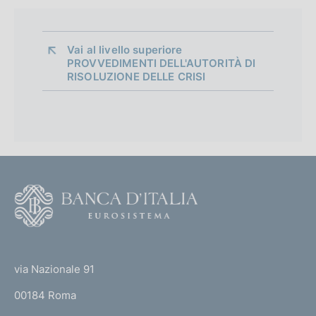
Vai al livello superiore 
PROVVEDIMENTI DELL'AUTORITÀ DI
RISOLUZIONE DELLE CRISI
B
a
n
c
a
F
P
o
o
o
p
(
t
o
t
l
e
via Nazionale 91
a
o
r
r
00184 Roma
r
e
n