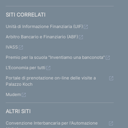
F
SITI CORRELATI
o
n
Unità di Informazione Finanziaria (UIF)
d
Arbitro Bancario e Finanziario (ABF)
o
I
IVASS
m
m
Premio per la scuola "Inventiamo una banconota"
o
L'Economia per tutti
b
i
Portale di prenotazione on-line delle visite a
l
Palazzo Koch
i
Mudem
a
r
e
ALTRI SITI
C
h
Convenzione Interbancaria per l'Automazione
i