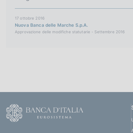
c
o
o
17 ottobre 2016
k
Nuova Banca delle Marche S.p.A.
i
Approvazione delle modifiche statutarie - Settembre 2016
e
:
F
o
o
(
t