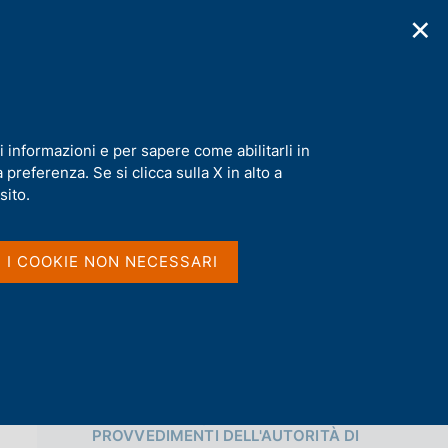
✕
cazioni
Statistiche
Media
|
IT
C
e
r
c
.A.
a
i informazioni e per sapere come abilitarli in
n
preferenza. Se si clicca sulla X in alto a
e
Condividi
l
sito.
s
i
S
t
I I COOKIE NON NECESSARI
t
o
a
m
p
a
l
a
p
Vai al livello superiore 
a
PROVVEDIMENTI DELL'AUTORITÀ DI