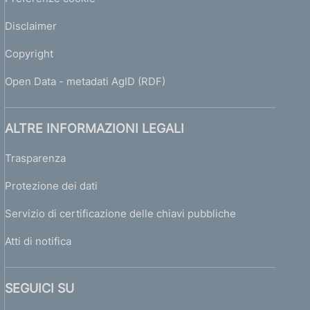
P
Disclaimer
r
o
Copyright
v
i
Open Data - metadati AgID (RDF)
n
c
e
ALTRE INFORMAZIONI LEGALI
C
a
Trasparenza
l
a
Protezione dei dati
b
r
Servizio di certificazione delle chiavi pubbliche
e
Atti di notifica
S
i
SEGUICI SU
c