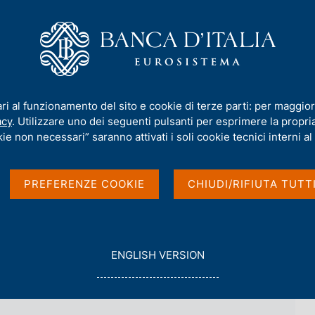
iamo
Compiti
Servizi al cittadino
Pubbli
 dell'Autorità di risoluzione delle crisi
/
Nuova Banca delle Marche S.p
ari al funzionamento del sito e cookie di terze parti: per maggior
rche S.p.A.
acy
. Utilizzare uno dei seguenti pulsanti per esprimere la propria 
ie non necessari” saranno attivati i soli cookie tecnici interni al 
mbre 2016
PREFERENZE COOKIE
CHIUDI/RIFIUTA TUTT
G
ENGLISH VERSION
O
T
O