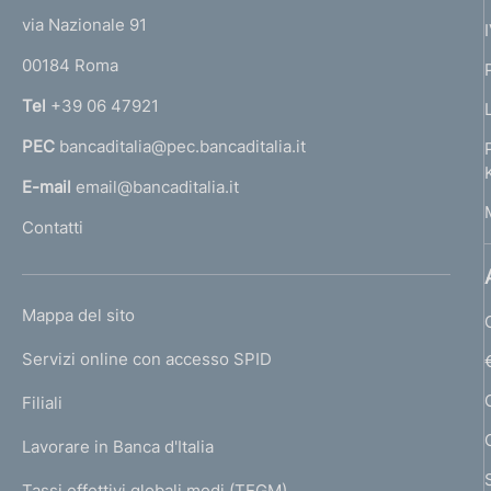
t
e
via Nazionale 91
o
r
00184 Roma
r
n
Tel
+39 06 47921
a
PEC
bancaditalia@pec.bancaditalia.it
a
l
E-mail
email@bancaditalia.it
l
Contatti
'
h
o
L
Mappa del sito
m
I
e
Servizi online con accesso SPID
N
p
K
Filiali
a
U
g
Lavorare in Banca d'Italia
T
e
I
Tassi effettivi globali medi (TEGM)