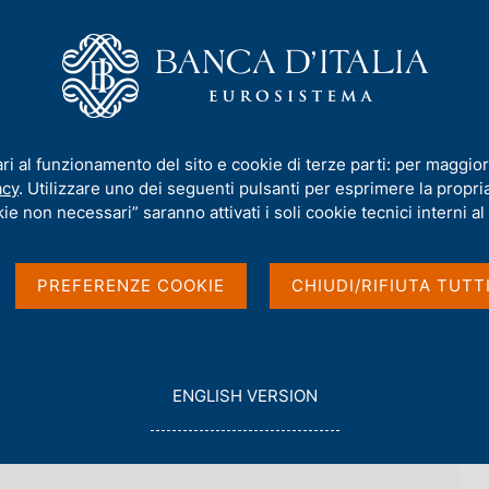
iamo
Compiti
Servizi al cittadino
Pubbli
 dell'Autorità di risoluzione delle crisi
/
Istituto Popolare del Salento 
ari al funzionamento del sito e cookie di terze parti: per maggior
Salento SpA
acy
. Utilizzare uno dei seguenti pulsanti per esprimere la propria 
ie non necessari” saranno attivati i soli cookie tecnici interni al 
i finanziari di cui all'art. 106 del TUB
PREFERENZE COOKIE
CHIUDI/RIFIUTA TUTT
G
ENGLISH VERSION
O
T
O