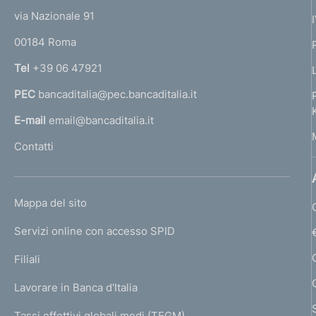
t
e
via Nazionale 91
o
r
00184 Roma
r
n
Tel
+39 06 47921
a
PEC
bancaditalia@pec.bancaditalia.it
a
l
E-mail
email@bancaditalia.it
l
Contatti
'
h
o
L
Mappa del sito
m
I
e
Servizi online con accesso SPID
N
p
K
Filiali
a
U
g
Lavorare in Banca d'Italia
T
e
I
Tassi effettivi globali medi (TEGM)