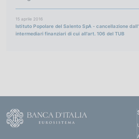
c
o
o
15 aprile 2016
k
Istituto Popolare del Salento SpA - cancellazione dall
i
intermediari finanziari di cui all'art. 106 del TUB
e
:
F
o
o
(
t