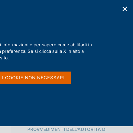
✕
cazioni
Statistiche
Media
|
IT
C
e
r
c
SpA
a
i informazioni e per sapere come abilitarli in
n
preferenza. Se si clicca sulla X in alto a
e
Condividi
l
sito.
s
i
S
t
I I COOKIE NON NECESSARI
t
o
a
m
p
a
l
a
p
Vai al livello superiore 
a
PROVVEDIMENTI DELL'AUTORITÀ DI