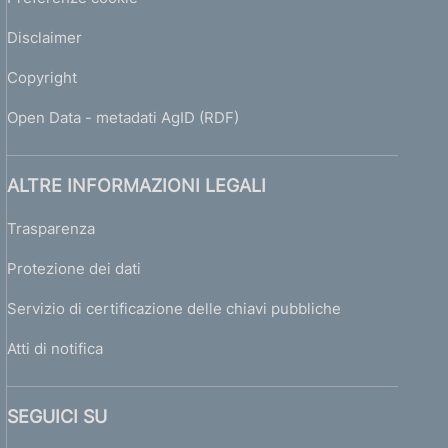
P
Disclaimer
r
o
Copyright
v
i
Open Data - metadati AgID (RDF)
n
c
e
ALTRE INFORMAZIONI LEGALI
C
a
Trasparenza
l
a
Protezione dei dati
b
r
Servizio di certificazione delle chiavi pubbliche
e
Atti di notifica
S
i
SEGUICI SU
c