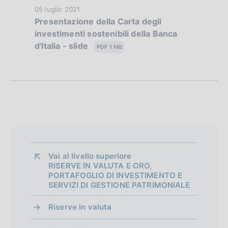
o
b
i
D
05 luglio 2021
:
b
f
o
Presentazione della Carta degli
a
:
l
n
investimenti sostenibili della Banca
t
o
i
e
d'Italia - slide
a
PDF 1 MB
c
n
:
P
a
:
u
d
z
b
i
i
b
o
l
m
n
i
e
e
c
:
a
n
:
z
Vai al livello superiore 
t
RISERVE IN VALUTA E ORO,
i
PORTAFOGLIO DI INVESTIMENTO E
o
o
SERVIZI DI GESTIONE PATRIMONIALE
n
e
Riserve in valuta
: