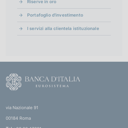
:
Riserve in oro
Portafoglio d'investimento
I servizi alla clientela istituzionale
F
o
o
(
t
t
e
via Nazionale 91
o
r
00184 Roma
r
n