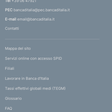
Tel
+39 06 47921
a
PEC
bancaditalia@pec.bancaditalia.it
a
l
E-mail
email@bancaditalia.it
l
Contatti
'
h
o
L
Mappa del sito
m
I
e
Servizi online con accesso SPID
N
p
K
Filiali
a
U
g
Lavorare in Banca d'Italia
T
e
I
Tassi effettivi globali medi (TEGM)
)
L
Glossario
I
FAQ