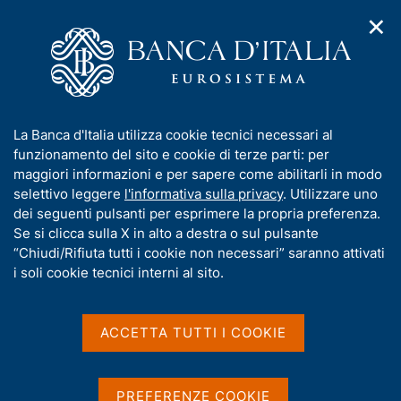
✕
H
A
o
C
p
m
e
r
e
r
i
p
c
Home
/
Compiti
/
m
a
a
Riserve in valuta e oro, portafoglio di investimento e servizi di
/
e
g
n
gestione patrimoniale
I
La Banca d'Italia utilizza cookie tecnici necessari al
n
e
e
Carta degli investimenti sostenibili
n
funzionamento del sito e cookie di terze parti: per
u
l
d
f
maggiori informazioni e per sapere come abilitarli in modo
i
s
Carta degli investimenti
o
selettivo leggere
l'informativa sulla privacy
. Utilizzare uno
n
i
r
dei seguenti pulsanti per esprimere la propria preferenza.
sostenibili
a
t
m
Se si clicca sulla X in alto a destra o sul pulsante
v
o
i
a
“Chiudi/Rifiuta tutti i cookie non necessari” saranno attivati
g
t
i soli cookie tecnici interni al sito.
a
i
z
Condividi
S
v
i
t
a
o
ACCETTA TUTTI I COOKIE
a
n
s
m
e
u
p
i
PREFERENZE COOKIE
a