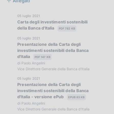
Allegati
e
z
D
05 luglio 2021
Carta degli investimenti sostenibili
i
a
della Banca d'Italia
t
PDF 782 KB
o
a
D
05 luglio 2021
n
P
Presentazione della Carta degli
a
u
e
investimenti sostenibili della Banca
t
b
d'Italia
a
PDF 147 KB
d
b
P
di Paolo Angelini
l
i
u
Vice Direttore Generale della Banca d'Italia
i
b
a
c
D
05 luglio 2021
b
a
Presentazione della Carta degli
a
p
l
z
investimenti sostenibili della Banca
t
i
p
i
d'Italia - versione ePub
a
EPUB 83 KB
c
o
P
di Paolo Angelini
r
a
n
u
Vice Direttore Generale della Banca d'Italia
z
e