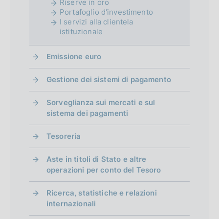
Riserve in oro
d
Portafoglio d'investimento
I servizi alla clientela
i
istituzionale
m
Emissione euro
e
n
Gestione dei sistemi di pagamento
t
Sorveglianza sui mercati e sul
o
sistema dei pagamenti
Tesoreria
Aste in titoli di Stato e altre
operazioni per conto del Tesoro
Ricerca, statistiche e relazioni
internazionali