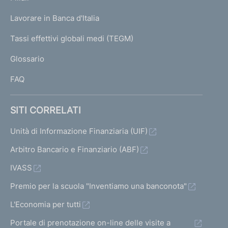
a
U
g
Lavorare in Banca d'Italia
T
e
I
Tassi effettivi globali medi (TEGM)
)
L
Glossario
I
FAQ
SITI CORRELATI
Unità di Informazione Finanziaria (UIF)
Arbitro Bancario e Finanziario (ABF)
IVASS
Premio per la scuola "Inventiamo una banconota"
L'Economia per tutti
Portale di prenotazione on-line delle visite a