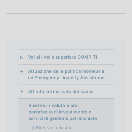
n
P
u
e
b
d
b
l
i
i
a
c
a
Vai al livello superiore 
COMPITI
p
z
p
i
Attuazione della politica monetaria
ed Emergency Liquidity Assistance
o
r
n
Attività sul mercato dei cambi
o
e
:
f
Riserve in valuta e oro,
:
portafoglio di investimento e
o
servizi di gestione patrimoniale
n
Riserve in valuta