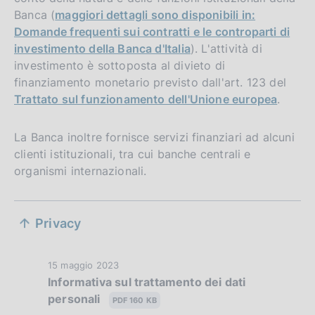
Banca (
maggiori dettagli sono disponibili in:
Domande frequenti sui contratti e le controparti di
investimento della Banca d'Italia
). L'attività di
investimento è sottoposta al divieto di
finanziamento monetario previsto dall'art. 123 del
Trattato sul funzionamento dell'Unione europea
.
La Banca inoltre fornisce servizi finanziari ad alcuni
clienti istituzionali, tra cui banche centrali e
organismi internazionali.
S
Privacy
e
z
D
15 maggio 2023
Informativa sul trattamento dei dati
i
a
personali
t
PDF 160 KB
o
a