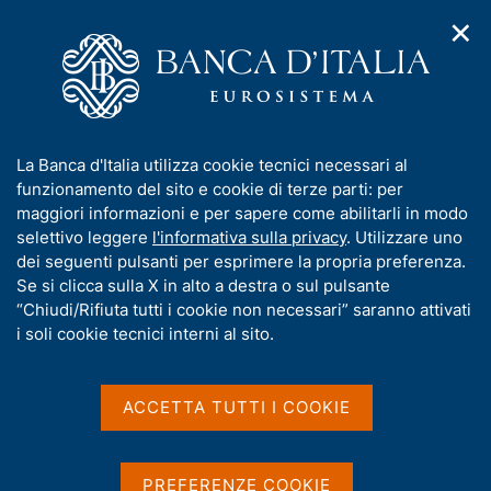
✕
H
A
o
C
p
m
e
r
e
r
i
p
c
Home
/
Compiti
/
m
a
a
Riserve in valuta e oro, portafoglio di investimento e servizi di
e
g
n
gestione patrimoniale
I
La Banca d'Italia utilizza cookie tecnici necessari al
n
e
e
n
funzionamento del sito e cookie di terze parti: per
u
l
Riserve in valuta e oro,
d
f
maggiori informazioni e per sapere come abilitarli in modo
i
s
o
selettivo leggere
l'informativa sulla privacy
. Utilizzare uno
portafoglio di
n
i
r
dei seguenti pulsanti per esprimere la propria preferenza.
a
t
investimento e servizi di
m
Se si clicca sulla X in alto a destra o sul pulsante
v
o
i
a
“Chiudi/Rifiuta tutti i cookie non necessari” saranno attivati
gestione patrimoniale
g
t
i soli cookie tecnici interni al sito.
a
i
z
v
i
a
o
ACCETTA TUTTI I COOKIE
Condividi
n
s
S
e
u
t
a
i
PREFERENZE COOKIE