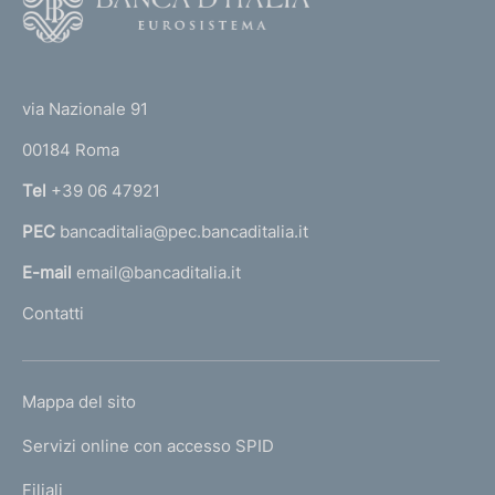
o
o
(
t
t
e
via Nazionale 91
o
r
00184 Roma
r
n
Tel
+39 06 47921
a
PEC
bancaditalia@pec.bancaditalia.it
a
l
E-mail
email@bancaditalia.it
l
Contatti
'
h
o
L
Mappa del sito
m
I
e
Servizi online con accesso SPID
N
p
K
Filiali