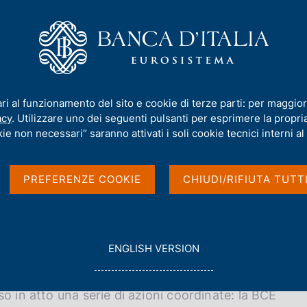
iamo
Compiti
Servizi al cittadino
Pubbli
y Liquidity Assistance
/
Operazioni di mercato aperto
/
Operazioni di 
ari al funzionamento del sito e cookie di terze parti: per maggior
amento in valuta
acy
. Utilizzare uno dei seguenti pulsanti per esprimere la propria 
ie non necessari” saranno attivati i soli cookie tecnici interni al 
PREFERENZE COOKIE
CHIUDI/RIFIUTA TUTT
G
ENGLISH VERSION
O
nsioni registrate sui mercati finanziari e
T
O
o in atto una serie di azioni coordinate: la BCE