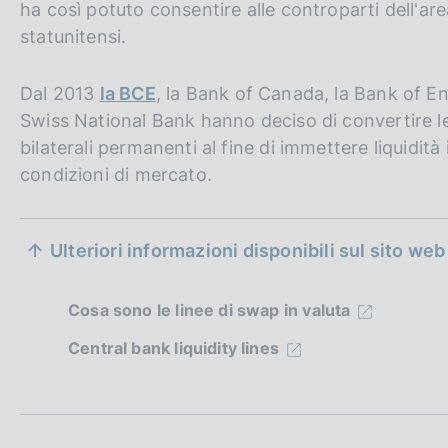
ha così potuto consentire alle controparti dell'are
c
o
statunitensi.
o
k
Dal 2013
la BCE
, la Bank of Canada, la Bank of En
i
Swiss National Bank hanno deciso di convertire l
e
:
bilaterali permanenti al fine di immettere liquidità 
condizioni di mercato.
S
Ulteriori informazioni disponibili sul sito we
e
z
Cosa sono le linee di swap in valuta
i
Central bank liquidity lines
o
n