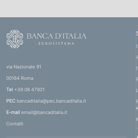
e
d
i
F
o
a
o
(
p
t
t
e
via Nazionale 91
p
o
r
00184 Roma
r
r
n
Tel
+39 06 47921
o
a
PEC
bancaditalia@pec.bancaditalia.it
a
f
l
E-mail
email@bancaditalia.it
o
l
Contatti
'
n
h