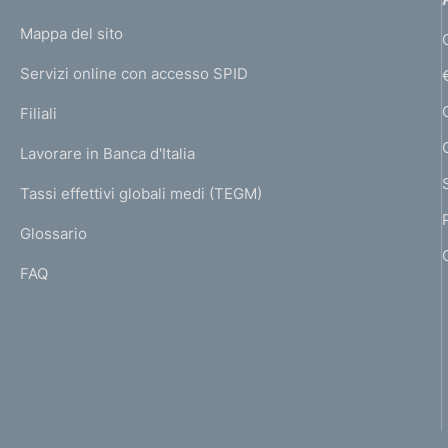
d
o
L
Mappa del sito
m
i
I
e
Servizi online con accesso SPID
N
m
p
K
Filiali
a
e
U
g
Lavorare in Banca d'Italia
T
n
e
I
Tassi effettivi globali medi (TEGM)
)
t
L
Glossario
I
o
FAQ