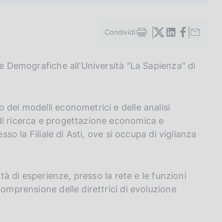
Condividi
S
t
a
 e Demografiche all'Università "La Sapienza" di
m
p
a
l
a
 dei modelli econometrici e delle analisi
p
di ricerca e progettazione economica e
a
sso la Filiale di Asti, ove si occupa di vigilanza
g
i
n
a
ità di esperienze, presso la rete e le funzioni
comprensione delle direttrici di evoluzione