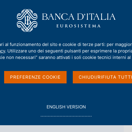
iamo
Compiti
Servizi al cittadino
Pubbli
/
Dipartimento Risorse umane, informazione e produzione banconote
/
ari al funzionamento del sito e cookie di terze parti: per maggior
acy
. Utilizzare uno dei seguenti pulsanti per esprimere la propria 
ie non necessari” saranno attivati i soli cookie tecnici interni al 
rescenzi
PREFERENZE COOKIE
CHIUDI/RIFIUTA TUTT
zio Gestione del personale
G
ENGLISH VERSION
O
T
O