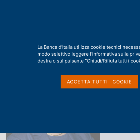
H
Chi s
o
m
e
p
Home
/
Chi siamo
/
Organizzazione
/
Amministrazione Centrale
a
g
I
La Banca d'Italia utilizza cookie tecnici necess
e
n
modo selettivo leggere
l'informativa sulla priv
f
destra o sul pulsante “Chiudi/Rifiuta tutti i cook
o
r
Olga C
m
ACCETTA TUTTI I COOKIE
a
t
i
v
Capo del Servi
a
s
u
i