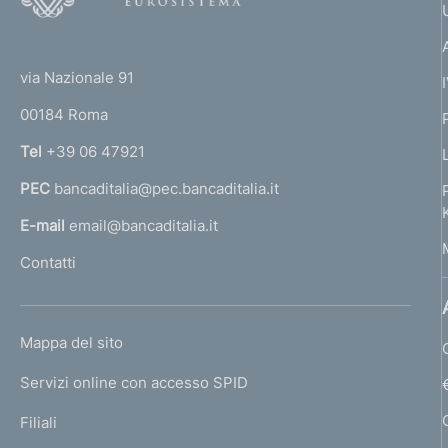
o
(
t
t
e
via Nazionale 91
o
r
00184 Roma
r
n
Tel
+39 06 47921
a
PEC
bancaditalia@pec.bancaditalia.it
a
l
E-mail
email@bancaditalia.it
l
Contatti
'
h
o
L
Mappa del sito
m
I
e
Servizi online con accesso SPID
N
p
K
Filiali
a
U