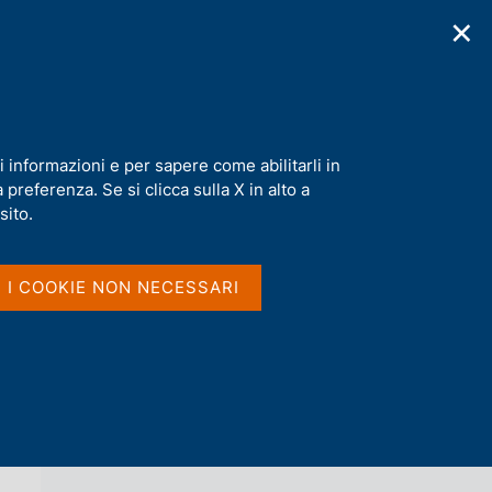
✕
cazioni
Statistiche
Media
|
IT
C
e
r
c
Olga Crescenzi
a
i informazioni e per sapere come abilitarli in
n
preferenza. Se si clicca sulla X in alto a
e
l
sito.
Vai al livello superiore 
s
DIPARTIMENTO RISORSE UMANE,
i
INFORMAZIONE E PRODUZIONE
t
I I COOKIE NON NECESSARI
BANCONOTE
o
Certificazioni per la produzione di
banconote