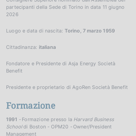
p
partecipanti della Sede di Torino in data 11 giugno
a
2026
l
a
p
Luogo e data di nascita:
Torino, 7 marzo 1959
a
g
i
Cittadinanza:
italiana
n
a
Fondatore e Presidente di Asja Energy Società
Benefit
Presidente e proprietario di AgoRen Società Benefit
Formazione
1991
-
Formazione presso la
Harvard Business
School
di Boston - OPM20
-
Owner/President
Management