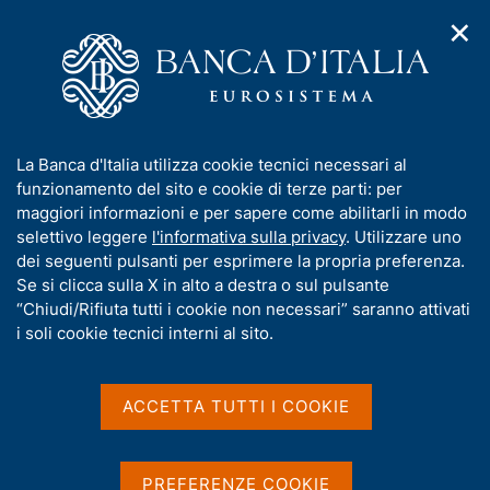
✕
H
A
o
C
p
m
e
r
e
r
i
p
c
Home
/
Chi siamo
/
Funzioni e governance
/
m
a
a
Consiglio superiore
/
Agostino Re Rebaudengo
e
g
n
I
La Banca d'Italia utilizza cookie tecnici necessari al
n
e
e
n
funzionamento del sito e cookie di terze parti: per
u
l
d
f
maggiori informazioni e per sapere come abilitarli in modo
i
s
o
selettivo leggere
l'informativa sulla privacy
. Utilizzare uno
n
i
r
dei seguenti pulsanti per esprimere la propria preferenza.
a
t
m
Se si clicca sulla X in alto a destra o sul pulsante
v
o
i
a
“Chiudi/Rifiuta tutti i cookie non necessari” saranno attivati
g
t
i soli cookie tecnici interni al sito.
a
i
z
v
i
a
o
ACCETTA TUTTI I COOKIE
n
s
e
u
i
PREFERENZE COOKIE