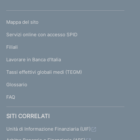
'
h
o
L
Mappa del sito
m
I
e
Servizi online con accesso SPID
N
p
K
Filiali
a
U
g
Lavorare in Banca d'Italia
T
e
I
Tassi effettivi globali medi (TEGM)
)
L
Glossario
I
FAQ
SITI CORRELATI
Unità di Informazione Finanziaria (UIF)