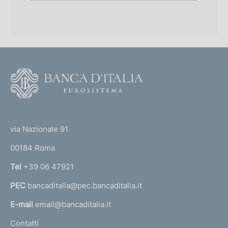
F
o
o
(
t
t
e
via Nazionale 91
o
r
00184 Roma
r
n
Tel
+39 06 47921
a
PEC
bancaditalia@pec.bancaditalia.it
a
l
E-mail
email@bancaditalia.it
l
Contatti