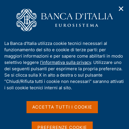
✕
H
A
o
C
p
m
e
r
e
r
i
p
c
Home
/
Chi siamo
/
m
a
a
Bandi di gara, contratti e fatturazione elettronica
/
e
g
n
Procedure telematiche su Portale MePA
/
I
La Banca d'Italia utilizza cookie tecnici necessari al
n
e
e
Acquisizione di licenze e servizi di supporto per la piattaforma
n
funzionamento del sito e cookie di terze parti: per
u
l
Jenkins Enterprise denominata "CloudBees Core"
d
f
maggiori informazioni e per sapere come abilitarli in modo
i
s
o
selettivo leggere
l'informativa sulla privacy
. Utilizzare uno
n
i
Acquisizione di licenze e
r
dei seguenti pulsanti per esprimere la propria preferenza.
a
t
m
Se si clicca sulla X in alto a destra o sul pulsante
v
servizi di supporto per la
o
i
a
“Chiudi/Rifiuta tutti i cookie non necessari” saranno attivati
piattaforma Jenkins
g
t
i soli cookie tecnici interni al sito.
a
i
Enterprise denominata
z
v
i
"CloudBees Core"
a
o
ACCETTA TUTTI I COOKIE
n
s
e
u
(17I17 - N012/18)
i
PREFERENZE COOKIE