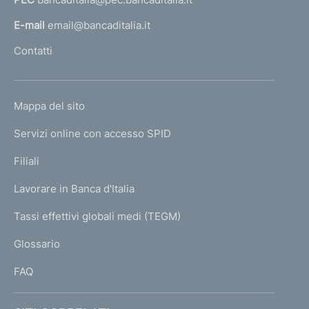
a
l
E-mail
email@bancaditalia.it
l
Contatti
'
h
o
L
Mappa del sito
m
I
e
Servizi online con accesso SPID
N
p
K
Filiali
a
U
g
Lavorare in Banca d'Italia
T
e
I
Tassi effettivi globali medi (TEGM)
)
L
Glossario
I
FAQ