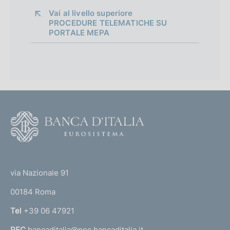
e
c
n
Vai al livello superiore 
a
e
n
PROCEDURE TELEMATICHE SU
z
:
PORTALE MEPA
t
i
:
o
o
n
e
:
:
F
o
o
(
t
t
e
via Nazionale 91
o
r
00184 Roma
r
n
Tel
+39 06 47921
a
PEC
bancaditalia@pec.bancaditalia.it