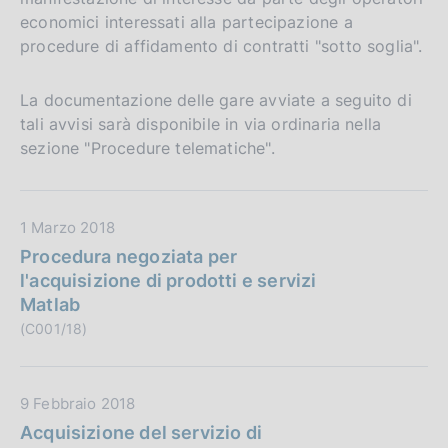
economici interessati alla partecipazione a
procedure di affidamento di contratti "sotto soglia".
La documentazione delle gare avviate a seguito di
tali avvisi sarà disponibile in via ordinaria nella
sezione "Procedure telematiche".
D
1 Marzo 2018
a
Procedura negoziata per
t
l'acquisizione di prodotti e servizi
a
Matlab
P
(C001/18)
u
b
b
D
9 Febbraio 2018
l
a
Acquisizione del servizio di
i