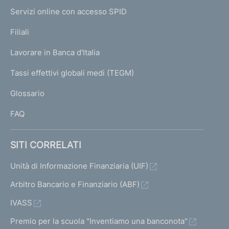
u
I
e
i
Servizi online con accesso SPID
c
N
p
K
Filiali
c
a
U
g
e
Lavorare in Banca d'Italia
T
e
s
I
Tassi effettivi globali medi (TEGM)
)
s
L
Glossario
I
i
FAQ
v
a
SITI CORRELATI
7
Unità di Informazione Finanziaria (UIF)
Arbitro Bancario e Finanziario (ABF)
IVASS
Premio per la scuola "Inventiamo una banconota"