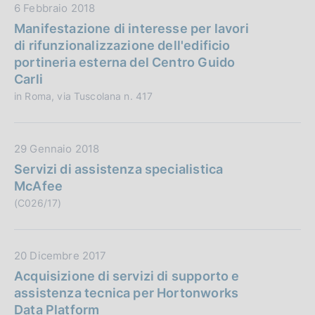
b
D
6 Febbraio 2018
o
l
a
Manifestazione di interesse per lavori
n
i
t
di rifunzionalizzazione dell'edificio
e
c
a
portineria esterna del Centro Guido
:
a
P
Carli
z
u
in Roma, via Tuscolana n. 417
i
b
o
b
n
l
D
29 Gennaio 2018
e
i
a
Servizi di assistenza specialistica
:
c
t
McAfee
a
a
(C026/17)
z
P
i
u
o
b
D
20 Dicembre 2017
n
b
a
Acquisizione di servizi di supporto e
e
l
t
assistenza tecnica per Hortonworks
:
i
a
Data Platform