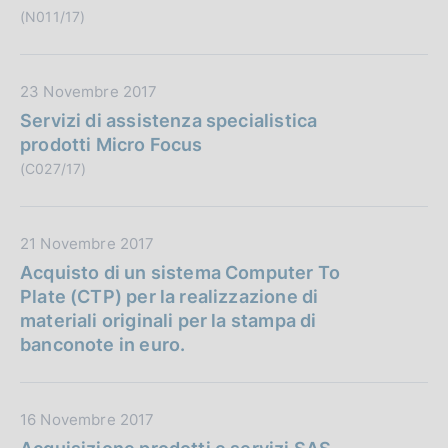
c
P
(N011/17)
a
u
z
b
i
b
D
23 Novembre 2017
o
l
a
Servizi di assistenza specialistica
n
i
t
prodotti Micro Focus
e
c
a
(C027/17)
:
a
P
z
u
i
b
D
21 Novembre 2017
o
b
a
Acquisto di un sistema Computer To
n
l
t
Plate (CTP) per la realizzazione di
e
i
a
materiali originali per la stampa di
:
c
P
banconote in euro.
a
u
z
b
i
b
D
16 Novembre 2017
o
l
a