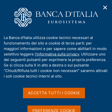
✕
H
A
o
C
p
m
e
r
e
r
i
p
c
Home
/
Chi siamo
/
m
a
a
Bandi di gara, contratti e fatturazione elettronica
/
e
g
n
Avvisi relativi a indagini di mercato
I
La Banca d'Italia utilizza cookie tecnici necessari al
n
e
e
n
funzionamento del sito e cookie di terze parti: per
u
l
d
f
maggiori informazioni e per sapere come abilitarli in modo
i
s
Avvisi relativi a indagini di
o
selettivo leggere
l'informativa sulla privacy
. Utilizzare uno
n
i
r
dei seguenti pulsanti per esprimere la propria preferenza.
a
mercato
t
m
Se si clicca sulla X in alto a destra o sul pulsante
v
o
i
a
“Chiudi/Rifiuta tutti i cookie non necessari” saranno attivati
g
t
i soli cookie tecnici interni al sito.
a
i
z
v
i
Attenzione
a
o
ACCETTA TUTTI I COOKIE
n
s
e
I bandi, gli avvisi e la
u
documentazione relativi a
tutte
le
i
PREFERENZE COOKIE