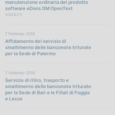
t
manutenzione ordinaria del prodotto
c
a
software eDocs DM OpenText
a
P
(C029/17)
z
u
i
b
o
b
D
7 Febbraio 2018
n
l
a
Affidamento del servizio di
e
i
t
smaltimento delle banconote triturate
:
c
a
per la Sede di Palermo
a
P
z
u
i
b
D
7 Febbraio 2018
o
b
a
Servizio di ritiro, trasporto e
n
l
t
smaltimento delle banconote triturate
e
i
a
per la Sede di Bari e le Filiali di Foggia
:
c
P
e Lecce
a
u
z
b
i