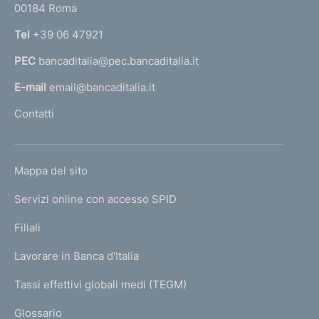
n
00184 Roma
r
n
t
Tel
+39 06 47921
a
o
PEC
bancaditalia@pec.bancaditalia.it
a
l
E-mail
email@bancaditalia.it
l
Contatti
'
h
o
L
Mappa del sito
m
I
e
Servizi online con accesso SPID
N
p
K
Filiali
a
U
g
Lavorare in Banca d'Italia
T
e
I
Tassi effettivi globali medi (TEGM)
)
L
Glossario
I