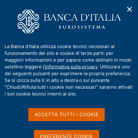
✕
H
A
o
C
p
m
e
r
e
r
i
p
c
Home
/
Chi siamo
/
m
a
a
Bandi di gara, contratti e fatturazione elettronica
/
e
g
n
Procedure non telematiche
/
I
La Banca d'Italia utilizza cookie tecnici necessari al
n
e
e
Stipula delle convenzioni relative ai sistemi informativi SIEF e
n
funzionamento del sito e cookie di terze parti: per
u
l
SIAM della Cerved Group s.p.a.
d
f
maggiori informazioni e per sapere come abilitarli in modo
i
s
o
selettivo leggere
l'informativa sulla privacy
. Utilizzare uno
n
i
Stipula delle convenzioni
r
dei seguenti pulsanti per esprimere la propria preferenza.
a
t
m
Se si clicca sulla X in alto a destra o sul pulsante
v
relative ai sistemi
o
i
a
“Chiudi/Rifiuta tutti i cookie non necessari” saranno attivati
informativi SIEF e SIAM
g
t
i soli cookie tecnici interni al sito.
a
i
della Cerved Group s.p.a.
z
v
i
a
o
ACCETTA TUTTI I COOKIE
n
s
CIG 699819338E - 6998161924
e
u
i
PREFERENZE COOKIE