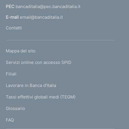
e
a
PEC
bancaditalia@pec.bancaditalia.it
n
a
l
E-mail
email@bancaditalia.it
t
l
Contatti
o
'
h
o
L
Mappa del sito
m
I
e
Servizi online con accesso SPID
N
p
K
Filiali
a
U
g
Lavorare in Banca d'Italia
T
e
I
Tassi effettivi globali medi (TEGM)
)
L
Glossario
I
FAQ