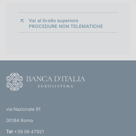
i
i
a
c
Vai al livello superiore 
a
p
PROCEDURE NON TELEMATICHE
z
p
i
o
r
n
o
e
:
f
:
F
o
o
n
o
(
t
d
t
e
via Nazionale 91
i
o
r
00184 Roma
r
m
n
Tel
+39 06 47921