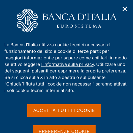
✕
H
A
o
C
p
m
e
r
e
r
i
p
c
Home
/
Chi siamo
/
m
a
a
Bandi di gara, contratti e fatturazione elettronica
/
e
g
n
Procedure non telematiche
/
I
La Banca d'Italia utilizza cookie tecnici necessari al
n
e
e
Acquisizione di servizi di ricerca Gartner tramite il canale EPCO
n
funzionamento del sito e cookie di terze parti: per
u
l
d
f
maggiori informazioni e per sapere come abilitarli in modo
i
s
Acquisizione di servizi di
o
selettivo leggere
l'informativa sulla privacy
. Utilizzare uno
n
i
r
dei seguenti pulsanti per esprimere la propria preferenza.
ricerca Gartner tramite il
a
t
m
Se si clicca sulla X in alto a destra o sul pulsante
v
o
canale EPCO
i
a
“Chiudi/Rifiuta tutti i cookie non necessari” saranno attivati
g
t
i soli cookie tecnici interni al sito.
a
i
z
CIG Z751E4B362
v
i
a
o
ACCETTA TUTTI I COOKIE
n
s
e
u
Condividi
S
i
PREFERENZE COOKIE