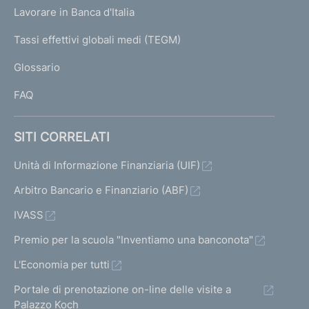
U
g
Lavorare in Banca d'Italia
T
e
I
Tassi effettivi globali medi (TEGM)
)
L
Glossario
I
FAQ
SITI CORRELATI
Unità di Informazione Finanziaria (UIF)
Arbitro Bancario e Finanziario (ABF)
IVASS
Premio per la scuola "Inventiamo una banconota"
L'Economia per tutti
Portale di prenotazione on-line delle visite a
Palazzo Koch