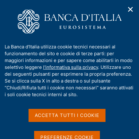
✕
H
A
o
C
p
m
e
r
e
r
i
p
c
Home
/
Chi siamo
/
m
a
a
Bandi di gara, contratti e fatturazione elettronica
/
e
g
n
Procedure non telematiche
/
I
La Banca d'Italia utilizza cookie tecnici necessari al
n
e
e
Affidamento della fornitura delle parti di ricambio dei sistemi
n
funzionamento del sito e cookie di terze parti: per
u
l
integrati di taglio, selezione,distruzione e confezionamento
d
f
maggiori informazioni e per sapere come abilitarli in modo
i
s
delle banconote
o
selettivo leggere
l'informativa sulla privacy
. Utilizzare uno
n
i
r
dei seguenti pulsanti per esprimere la propria preferenza.
a
t
Affidamento della
m
Se si clicca sulla X in alto a destra o sul pulsante
v
o
i
a
“Chiudi/Rifiuta tutti i cookie non necessari” saranno attivati
fornitura delle parti di
g
t
i soli cookie tecnici interni al sito.
a
ricambio dei sistemi
i
z
v
integrati di taglio,
i
a
o
ACCETTA TUTTI I COOKIE
selezione,distruzione e
n
s
e
u
confezionamento delle
i
PREFERENZE COOKIE