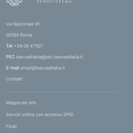
i
o
(
t
m
t
e
via Nazionale 91
e
o
r
00184 Roma
r
n
n
Tel
+39 06 47921
t
a
PEC
bancaditalia@pec.bancaditalia.it
a
o
l
E-mail
email@bancaditalia.it
l
Contatti
'
h
o
L
Mappa del sito
m
I
e
Servizi online con accesso SPID
N
p
K
Filiali
a