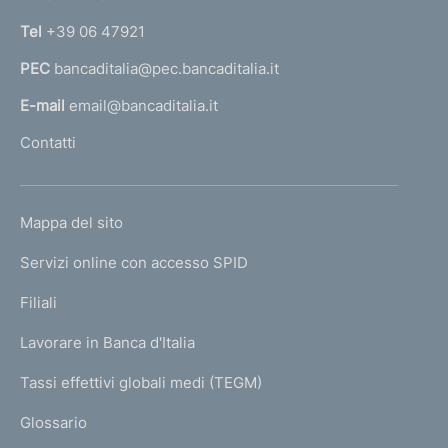
n
Tel
+39 06 47921
a
PEC
bancaditalia@pec.bancaditalia.it
a
l
E-mail
email@bancaditalia.it
l
Contatti
'
h
o
L
Mappa del sito
m
I
e
Servizi online con accesso SPID
N
p
K
Filiali
a
U
g
Lavorare in Banca d'Italia
T
e
I
Tassi effettivi globali medi (TEGM)
)
L
Glossario
I