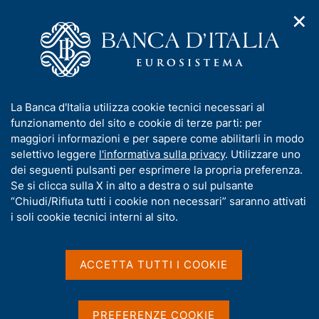
✕
H
A
o
C
p
m
e
r
e
r
i
p
c
Home
/
Chi siamo
/
m
a
a
Bandi di gara, contratti e fatturazione elettronica
/
e
g
n
Procedure non telematiche
/
I
La Banca d'Italia utilizza cookie tecnici necessari al
n
e
e
Avviso di asta per la vendita in blocco delle apparecchiature e
n
funzionamento del sito e cookie di terze parti: per
u
l
macchinari della centrale turbogas della Banca d'Italia - C.D.M.
d
f
maggiori informazioni e per sapere come abilitarli in modo
i
s
Frascati
o
selettivo leggere
l'informativa sulla privacy
. Utilizzare uno
n
i
r
dei seguenti pulsanti per esprimere la propria preferenza.
a
t
Avviso di asta per la
m
Se si clicca sulla X in alto a destra o sul pulsante
v
o
i
a
“Chiudi/Rifiuta tutti i cookie non necessari” saranno attivati
vendita in blocco delle
g
t
i soli cookie tecnici interni al sito.
a
apparecchiature e
i
z
v
macchinari della centrale
i
a
o
ACCETTA TUTTI I COOKIE
turbogas della Banca
n
s
e
u
d'Italia - C.D.M. Frascati
i
PREFERENZE COOKIE