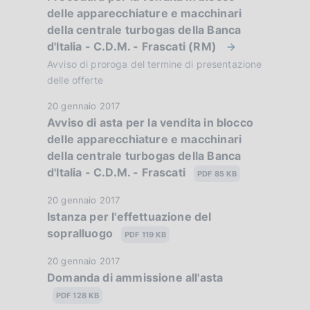
i
delle apparecchiature e macchinari
t
o
della centrale turbogas della Banca
a
d'Italia - C.D.M. - Frascati (RM)
n
P
u
Avviso di proroga del termine di presentazione
e
b
delle offerte
d
b
D
20 gennaio 2017
l
i
Avviso di asta per la vendita in blocco
a
i
delle apparecchiature e macchinari
t
a
c
della centrale turbogas della Banca
a
a
p
d'Italia - C.D.M. - Frascati
P
PDF 85 KB
z
u
p
i
D
20 gennaio 2017
b
o
Istanza per l'effettuazione del
a
r
b
n
sopralluogo
t
PDF 119 KB
l
o
e
a
i
D
20 gennaio 2017
:
P
f
c
Domanda di ammissione all'asta
a
:
u
a
t
o
PDF 128 KB
b
z