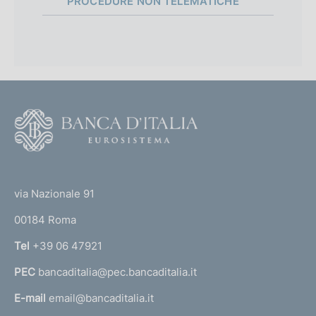
i
PROCEDURE NON TELEMATICHE
n
m
e
:
e
:
n
t
F
o
o
o
(
t
t
e
via Nazionale 91
o
r
00184 Roma
r
n
Tel
+39 06 47921
a
PEC
bancaditalia@pec.bancaditalia.it
a
l
E-mail
email@bancaditalia.it
l