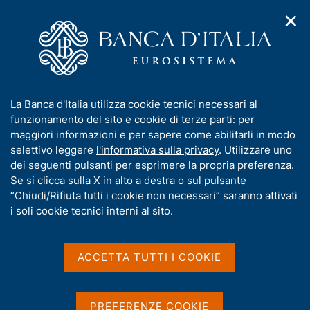
✕
H
A
o
C
p
m
e
r
e
r
i
p
c
Home
/
Chi siamo
/
m
a
a
Bandi di gara, contratti e fatturazione elettronica
/
e
g
n
Procedure non telematiche
/
I
La Banca d'Italia utilizza cookie tecnici necessari al
n
e
e
Fornitura di carta filigranata per la stampa dei biglietti da 100
n
funzionamento del sito e cookie di terze parti: per
u
l
ES2
d
f
maggiori informazioni e per sapere come abilitarli in modo
i
s
o
selettivo leggere
l'informativa sulla privacy
. Utilizzare uno
n
i
Fornitura di carta
r
dei seguenti pulsanti per esprimere la propria preferenza.
a
t
m
Se si clicca sulla X in alto a destra o sul pulsante
v
filigranata per la stampa
o
i
a
“Chiudi/Rifiuta tutti i cookie non necessari” saranno attivati
dei biglietti da 100 ES2
g
t
i soli cookie tecnici interni al sito.
a
i
z
v
i
(contingente di banconote assegnato per
a
o
ACCETTA TUTTI I COOKIE
l'anno 2018) - CIG 7178474823
n
s
e
u
i
PREFERENZE COOKIE