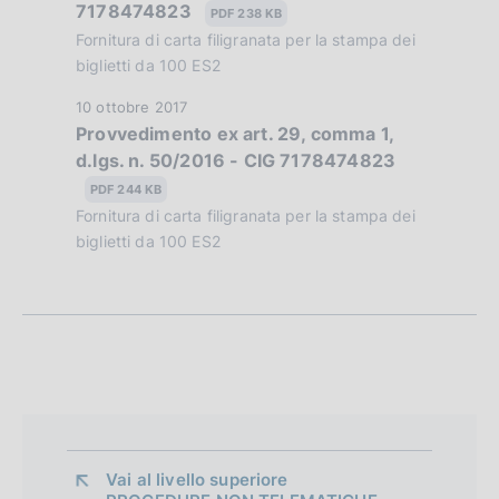
e
7178474823
t
PDF 238 KB
b
a
Fornitura di carta filigranata per la stampa dei
d
b
P
biglietti da 100 ES2
l
i
u
i
D
10 ottobre 2017
b
a
c
Provvedimento ex art. 29, comma 1,
a
b
a
d.lgs. n. 50/2016 - CIG 7178474823
t
p
l
z
a
PDF 244 KB
i
p
i
P
Fornitura di carta filigranata per la stampa dei
c
o
u
biglietti da 100 ES2
r
a
n
b
z
o
e
b
i
:
l
f
o
:
i
n
o
c
e
a
n
:
z
:
d
i
Vai al livello superiore 
o