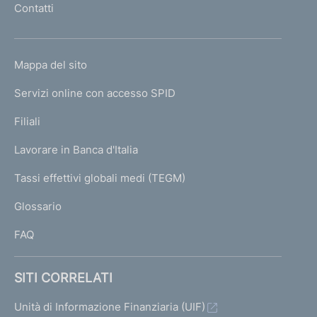
Contatti
'
h
o
L
Mappa del sito
m
I
e
Servizi online con accesso SPID
N
p
K
Filiali
a
U
g
Lavorare in Banca d'Italia
T
e
I
Tassi effettivi globali medi (TEGM)
)
L
Glossario
I
FAQ
SITI CORRELATI
Unità di Informazione Finanziaria (UIF)