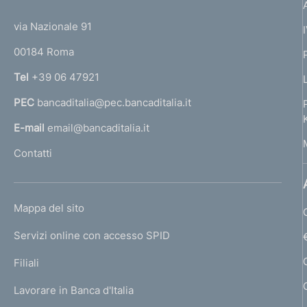
t
o
:
o
t
e
n
via Nazionale 91
o
r
e
f
00184 Roma
r
:
o
n
:
Tel
+39 06 47921
a
n
PEC
bancaditalia@pec.bancaditalia.it
a
l
d
E-mail
email@bancaditalia.it
l
i
Contatti
'
h
m
o
L
e
Mappa del sito
m
I
e
n
Servizi online con accesso SPID
N
p
K
t
Filiali
a
U
g
o
Lavorare in Banca d'Italia
T
e