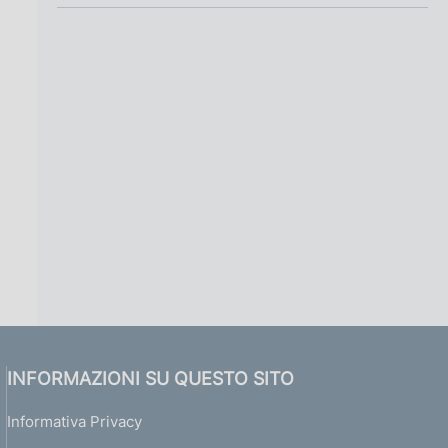
g
i
n
a
INFORMAZIONI SU QUESTO SITO
Informativa Privacy