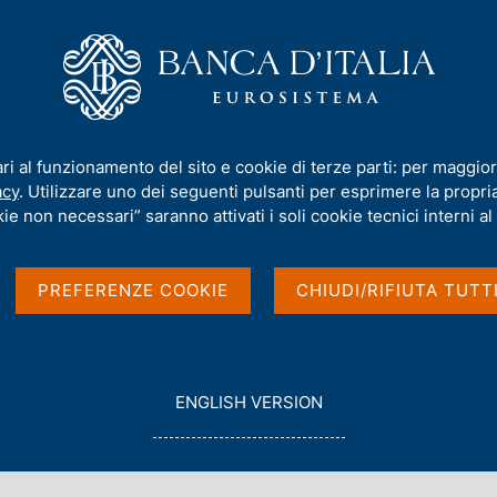
iamo
Compiti
Servizi al cittadino
Pubbli
ica
/
Procedure non telematiche
/
Acquisizione di servizi di assistenz
ari al funzionamento del sito e cookie di terze parti: per maggior
 di assistenza specialis
acy
. Utilizzare uno dei seguenti pulsanti per esprimere la propria 
ie non necessari” saranno attivati i soli cookie tecnici interni al 
PREFERENZE COOKIE
CHIUDI/RIFIUTA TUTT
G
ENGLISH VERSION
O
T
O