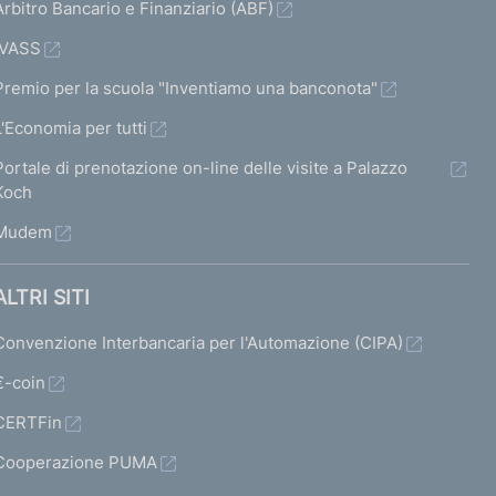
Arbitro Bancario e Finanziario (ABF)
IVASS
Premio per la scuola "Inventiamo una banconota"
L'Economia per tutti
Portale di prenotazione on-line delle visite a Palazzo
Koch
Mudem
ALTRI SITI
Convenzione Interbancaria per l'Automazione (CIPA)
€-coin
CERTFin
Cooperazione PUMA