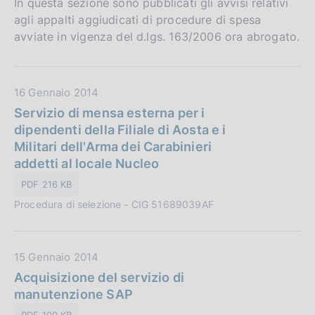
In questa sezione sono pubblicati gli avvisi relativi
agli appalti aggiudicati di procedure di spesa
avviate in vigenza del d.lgs. 163/2006 ora abrogato.
D
16 Gennaio 2014
a
Servizio di mensa esterna per i
t
dipendenti della Filiale di Aosta e i
a
Militari dell'Arma dei Carabinieri
P
addetti al locale Nucleo
u
PDF 216 KB
b
Procedura di selezione - CIG 51689039AF
b
l
i
D
15 Gennaio 2014
c
a
Acquisizione del servizio di
a
t
manutenzione SAP
z
a
i
PDF 100 KB