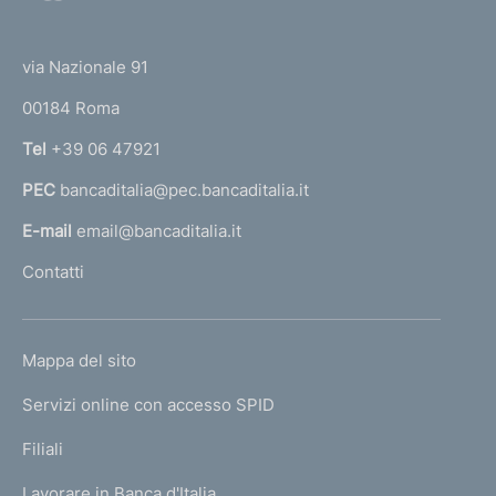
o
v
(
t
t
a
e
via Nazionale 91
o
r
00184 Roma
r
n
Tel
+39 06 47921
a
PEC
bancaditalia@pec.bancaditalia.it
a
l
E-mail
email@bancaditalia.it
l
Contatti
'
h
o
L
Mappa del sito
m
I
e
Servizi online con accesso SPID
N
p
K
Filiali
a
U
g
Lavorare in Banca d'Italia