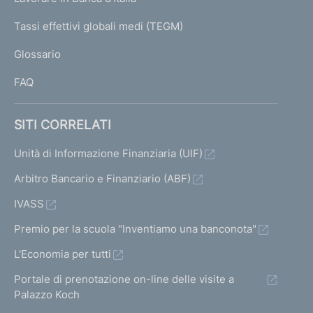
T
e
I
Tassi effettivi globali medi (TEGM)
)
L
Glossario
I
FAQ
SITI CORRELATI
Unità di Informazione Finanziaria (UIF)
Arbitro Bancario e Finanziario (ABF)
IVASS
Premio per la scuola "Inventiamo una banconota"
L'Economia per tutti
Portale di prenotazione on-line delle visite a
Palazzo Koch