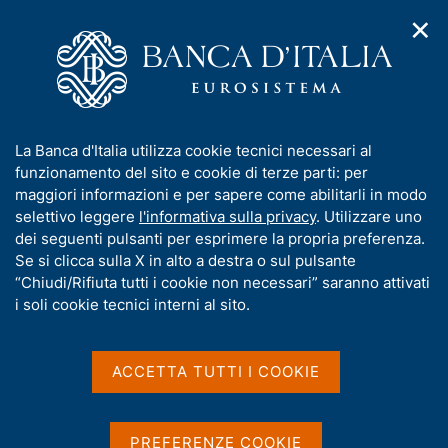
✕
H
A
o
C
p
m
e
r
e
r
i
p
c
Home
/
Chi siamo
/
m
a
a
Bandi di gara, contratti e fatturazione elettronica
/
e
g
n
Avvisi appalti aggiudicati (in vigenza del d.lgs. 163/2006 ora
I
La Banca d'Italia utilizza cookie tecnici necessari al
n
e
e
abrogato)
n
funzionamento del sito e cookie di terze parti: per
u
l
d
f
maggiori informazioni e per sapere come abilitarli in modo
i
s
o
selettivo leggere
l'informativa sulla privacy
. Utilizzare uno
n
i
Avvisi appalti aggiudicati
r
dei seguenti pulsanti per esprimere la propria preferenza.
a
t
m
Se si clicca sulla X in alto a destra o sul pulsante
v
(in vigenza del d.lgs.
o
i
a
“Chiudi/Rifiuta tutti i cookie non necessari” saranno attivati
g
163/2006 ora abrogato)
t
i soli cookie tecnici interni al sito.
a
i
z
v
i
a
o
ACCETTA TUTTI I COOKIE
n
s
e
u
Attenzione
i
PREFERENZE COOKIE