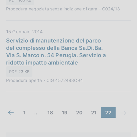
P
o
Procedura negoziata senza indizione di gara – C024/13
u
n
b
e
b
:
D
15 Gennaio 2014
l
a
Servizio di manutenzione del parco
i
t
del complesso della Banca Sa.Di.Ba.
c
a
Via S. Marco n. 54 Perugia. Servizio a
a
P
ridotto impatto ambientale
z
u
i
PDF 23 KB
b
o
Procedura aperta - CIG 4572493C94
b
n
l
e
i
:
c
C
a
(
V
V
V
V
(
1
...
18
19
20
21
22
V
(
z
c
a
a
a
a
c
o
a
c
i
o
i
i
i
i
o
i
o
o