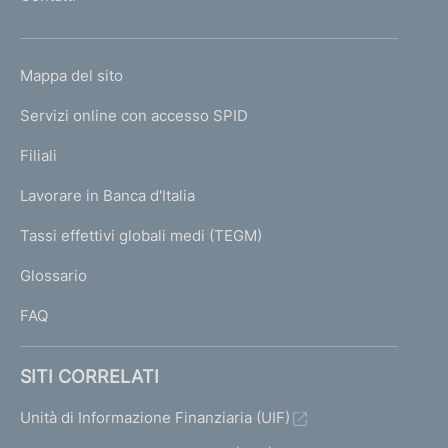
'
h
o
L
Mappa del sito
m
I
e
Servizi online con accesso SPID
N
p
K
Filiali
a
U
g
Lavorare in Banca d'Italia
T
e
I
Tassi effettivi globali medi (TEGM)
)
L
Glossario
I
FAQ
SITI CORRELATI
Unità di Informazione Finanziaria (UIF)