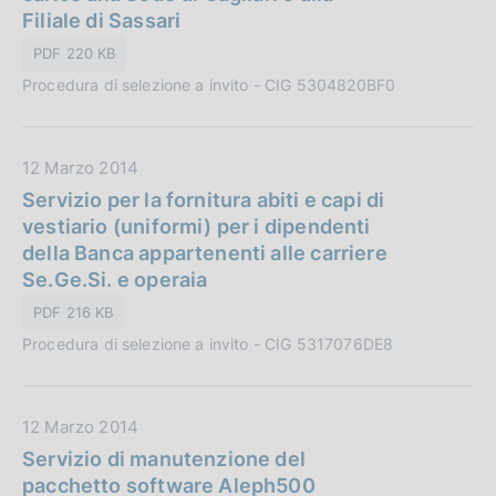
P
Filiale di Sassari
o
u
n
PDF 220 KB
b
e
Procedura di selezione a invito - CIG 5304820BF0
b
:
l
i
D
12 Marzo 2014
c
a
Servizio per la fornitura abiti e capi di
a
t
vestiario (uniformi) per i dipendenti
z
a
della Banca appartenenti alle carriere
i
P
Se.Ge.Si. e operaia
o
u
n
PDF 216 KB
b
e
Procedura di selezione a invito - CIG 5317076DE8
b
:
l
i
D
12 Marzo 2014
c
a
Servizio di manutenzione del
a
t
pacchetto software Aleph500
z