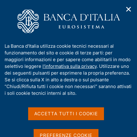
✕
H
A
o
C
p
m
e
r
e
r
i
p
c
Home
/
Chi siamo
/
m
a
a
Bandi di gara, contratti e fatturazione elettronica
/
e
g
n
Avvisi appalti aggiudicati (in vigenza del d.lgs. 163/2006 ora
I
La Banca d'Italia utilizza cookie tecnici necessari al
n
e
e
abrogato)
n
funzionamento del sito e cookie di terze parti: per
u
l
d
f
maggiori informazioni e per sapere come abilitarli in modo
i
s
o
selettivo leggere
l'informativa sulla privacy
. Utilizzare uno
n
i
Avvisi appalti aggiudicati
r
dei seguenti pulsanti per esprimere la propria preferenza.
a
t
m
Se si clicca sulla X in alto a destra o sul pulsante
v
(in vigenza del d.lgs.
o
i
a
“Chiudi/Rifiuta tutti i cookie non necessari” saranno attivati
g
163/2006 ora abrogato)
t
i soli cookie tecnici interni al sito.
a
i
z
v
i
a
o
ACCETTA TUTTI I COOKIE
n
s
e
u
Attenzione
i
PREFERENZE COOKIE