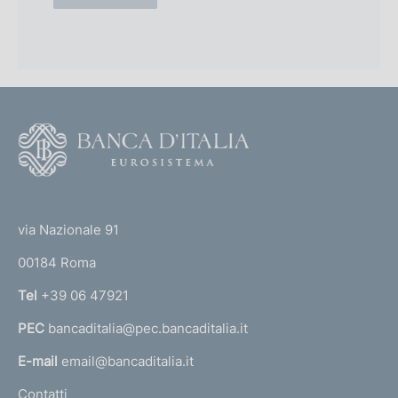
z
e
i
i
(
i
o
e
(
s
z
e
.
s
2
i
.
0
2
0
a
0
2
F
0
)
l
1
o
)
e
o
(
t
t
e
via Nazionale 91
o
r
00184 Roma
r
n
Tel
+39 06 47921
a
PEC
bancaditalia@pec.bancaditalia.it
a
l
E-mail
email@bancaditalia.it
l
Contatti