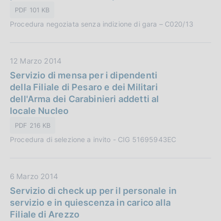
a
i
PDF 101 KB
P
o
Procedura negoziata senza indizione di gara – C020/13
u
n
b
e
b
:
D
12 Marzo 2014
l
a
Servizio di mensa per i dipendenti
i
t
della Filiale di Pesaro e dei Militari
c
a
dell'Arma dei Carabinieri addetti al
a
P
locale Nucleo
z
u
i
PDF 216 KB
b
o
Procedura di selezione a invito - CIG 51695943EC
b
n
l
e
i
:
D
6 Marzo 2014
c
a
Servizio di check up per il personale in
a
t
servizio e in quiescenza in carico alla
z
a
Filiale di Arezzo
i