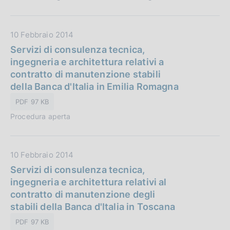
u
o
b
n
b
e
D
10 Febbraio 2014
l
:
a
Servizi di consulenza tecnica,
i
t
ingegneria e architettura relativi a
c
a
contratto di manutenzione stabili
a
P
della Banca d'Italia in Emilia Romagna
z
u
i
PDF 97 KB
b
o
Procedura aperta
b
n
l
e
i
:
D
10 Febbraio 2014
c
a
Servizi di consulenza tecnica,
a
t
ingegneria e architettura relativi al
z
a
contratto di manutenzione degli
i
P
stabili della Banca d'Italia in Toscana
o
u
n
PDF 97 KB
b