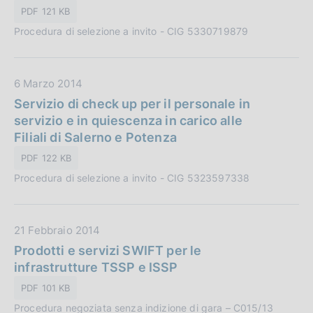
P
o
PDF 121 KB
u
n
Procedura di selezione a invito - CIG 5330719879
b
e
b
:
l
D
6 Marzo 2014
i
a
Servizio di check up per il personale in
c
t
servizio e in quiescenza in carico alle
a
a
Filiali di Salerno e Potenza
z
P
i
PDF 122 KB
u
o
Procedura di selezione a invito - CIG 5323597338
b
n
b
e
l
:
D
21 Febbraio 2014
i
a
Prodotti e servizi SWIFT per le
c
t
infrastrutture TSSP e ISSP
a
a
z
PDF 101 KB
P
i
Procedura negoziata senza indizione di gara – C015/13