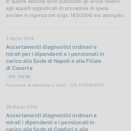
In questa sezione sono pubblicati gli avvisi relativi
agli appalti aggiudicati di procedure di spesa
avviate in vigenza del d.lgs. 163/2006 ora abrogato.
D
2 Aprile 2014
a
Accertamenti diagnostici ordinari e
t
mirati per i dipendenti e i pensionati in
a
carico alla Sede di Napoli e alla Filiale
P
di Caserta
u
PDF 216 KB
b
Procedura di selezione a invito - CIG 4709959D1C
b
l
i
D
26 Marzo 2014
c
a
Accertamenti diagnostici ordinari e
a
t
mirati i dipendenti e i pensionati in
z
a
carico alla Sede di Cagliari e alla
i