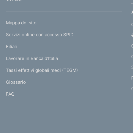
i
'
l
h
m
i
o
c
L
e
Mappa del sito
m
a
I
e
z
n
Servizi online con accesso SPID
N
p
i
K
t
Filiali
o
a
U
n
g
o
Lavorare in Banca d'Italia
T
e
e
I
:
Tassi effettivi globali medi (TEGM)
)
L
:
Glossario
I
FAQ