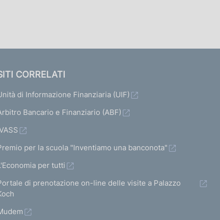
SITI CORRELATI
Unità di Informazione Finanziaria (UIF)
Arbitro Bancario e Finanziario (ABF)
escente di quota nel periodo più recente.
IVASS
Premio per la scuola "Inventiamo una banconota"
L'Economia per tutti
Portale di prenotazione on-line delle visite a Palazzo
Koch
Mudem