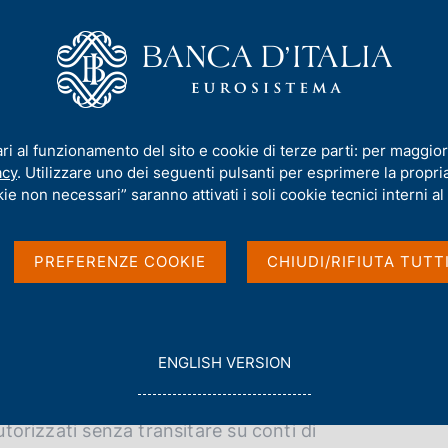
iamo
Compiti
Servizi al cittadino
Pubbli
o dei lavoratori stranieri
ari al funzionamento del sito e cookie di terze parti: per maggior
 dei lavoratori stranier
acy
. Utilizzare uno dei seguenti pulsanti per esprimere la propria 
 2026
ie non necessari” saranno attivati i soli cookie tecnici interni al 
PREFERENZE COOKIE
CHIUDI/RIFIUTA TUTT
G
ENGLISH VERSION
O
no i trasferimenti di denaro all'estero regolati
T
anieri in Italia inviate all'estero
O
utorizzati senza transitare su conti di