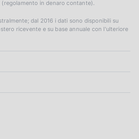
ercentuali, quote percentuali)
io (regolamento in denaro contante).
tralmente; dal 2016 i dati sono disponibili su
tero ricevente e su base annuale con l'ulteriore
beneficiari delle rimesse dall'Italia
imestri; quote percentuali)