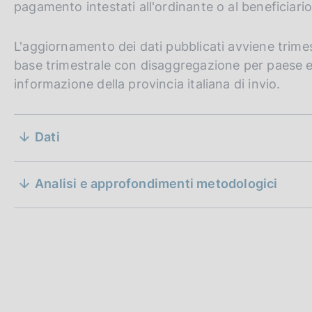
(milioni di euro, variazioni p
pagamento intestati all'ordinante o al beneficiar
c
o
o
L'aggiornamento dei dati pubblicati avviene trimes
k
base trimestrale con disaggregazione per paese es
i
informazione della provincia italiana di invio.
e
:
S
Dati
e
Tavola 2: Quote dei primi dieci paesi 
z
Analisi e approfondimenti metodologici
(media mobile di quattro tr
i
D
02 aprile 2020
a
o
t
a
n
P
e
u
b