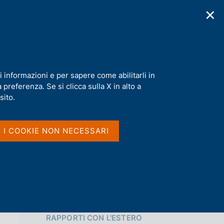
✕
cazioni
Statistiche
Media
|
IT
C
e
r
c
a
i informazioni e per sapere come abilitarli in
n
i
preferenza. Se si clicca sulla X in alto a
e
Condividi
l
sito.
s
i
S
t
I I COOKIE NON NECESSARI
t
o
a
m
p
a
l
a
p
Vai al livello superiore 
a
RAPPORTI CON L'ESTERO