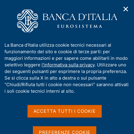
✕
H
A
o
C
p
m
e
r
e
r
i
p
c
Home
/
Statistiche
m
a
a
e
g
n
Statistiche
I
La Banca d'Italia utilizza cookie tecnici necessari al
n
e
e
n
funzionamento del sito e cookie di terze parti: per
u
l
d
f
maggiori informazioni e per sapere come abilitarli in modo
i
s
o
selettivo leggere
l'informativa sulla privacy
. Utilizzare uno
n
i
r
dei seguenti pulsanti per esprimere la propria preferenza.
a
t
m
Se si clicca sulla X in alto a destra o sul pulsante
v
o
i
a
“Chiudi/Rifiuta tutti i cookie non necessari” saranno attivati
g
t
i soli cookie tecnici interni al sito.
IN QUESTA PAGINA
a
i
z
Tematiche
Diffusione dati
Raccolta dati
Servizi
v
i
a
o
ACCETTA TUTTI I COOKIE
n
s
e
u
i
PREFERENZE COOKIE