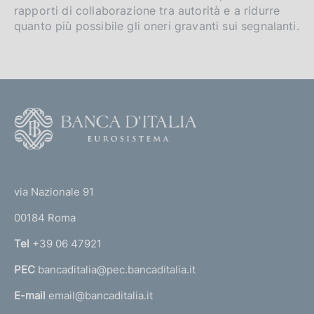
rapporti di collaborazione tra autorità e a ridurre
quanto più possibile gli oneri gravanti sui segnalanti.
F
o
o
(
t
t
e
via Nazionale 91
o
r
00184 Roma
r
n
Tel
+39 06 47921
a
PEC
bancaditalia@pec.bancaditalia.it
a
l
E-mail
email@bancaditalia.it
l