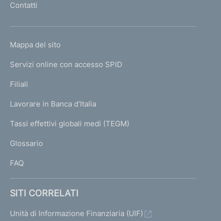
Contatti
'
h
o
L
Mappa del sito
m
I
e
Servizi online con accesso SPID
N
p
K
Filiali
a
U
g
Lavorare in Banca d'Italia
T
e
I
Tassi effettivi globali medi (TEGM)
)
L
Glossario
I
FAQ
SITI CORRELATI
Unità di Informazione Finanziaria (UIF)