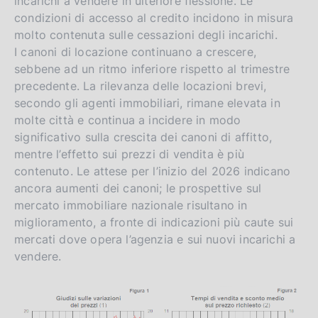
incarichi a vendere in ulteriore flessione. Le
s
condizioni di accesso al credito incidono in misura
h
molto contenuta sulle cessazioni degli incarichi.
v
I canoni di locazione continuano a crescere,
e
sebbene ad un ritmo inferiore rispetto al trimestre
r
precedente. La rilevanza delle locazioni brevi,
s
secondo gli agenti immobiliari, rimane elevata in
i
molte città e continua a incidere in modo
significativo sulla crescita dei canoni di affitto,
o
mentre l’effetto sui prezzi di vendita è più
n
contenuto. Le attese per l’inizio del 2026 indicano
ancora aumenti dei canoni; le prospettive sul
mercato immobiliare nazionale risultano in
miglioramento, a fronte di indicazioni più caute sui
mercati dove opera l’agenzia e sui nuovi incarichi a
vendere.