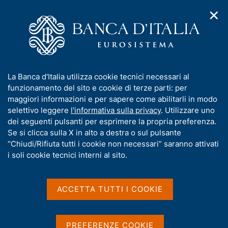
✕
H
A
o
C
p
m
e
r
e
r
i
p
c
Home
/
Pubblicazioni
/
m
a
a
Sondaggio congiunturale sul mercato delle abitazioni in Italia
/
e
g
n
Sondaggio congiunturale sul mercato delle abitazioni in Italia -
I
La Banca d'Italia utilizza cookie tecnici necessari al
n
e
e
4° trimestre 2025
n
funzionamento del sito e cookie di terze parti: per
u
l
d
f
maggiori informazioni e per sapere come abilitarli in modo
i
s
o
selettivo leggere
l'informativa sulla privacy
. Utilizzare uno
n
i
SONDAGGIO CONGIUNTURALE SUL MERCATO
r
dei seguenti pulsanti per esprimere la propria preferenza.
a
t
m
Se si clicca sulla X in alto a destra o sul pulsante
DELLE ABITAZIONI IN ITALIA
v
o
i
Sondaggio congiunturale
a
“Chiudi/Rifiuta tutti i cookie non necessari” saranno attivati
g
t
i soli cookie tecnici interni al sito.
sul mercato delle abitazioni
a
i
z
v
in Italia - 4° trimestre 2025
i
a
o
ACCETTA TUTTI I COOKIE
n
s
Statistiche
e
u
i
PREFERENZE COOKIE