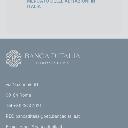
MERCATO DELLE ABITAZIONI IN
ITALIA
F
o
o
(
t
t
e
via Nazionale 91
o
r
00184 Roma
r
n
Tel
+39 06 47921
a
PEC
bancaditalia@pec.bancaditalia.it
a
l
E-mail
email@bancaditalia.it