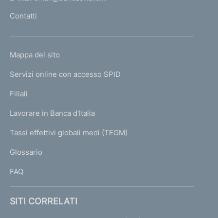
l
Contatti
'
h
o
L
Mappa del sito
m
I
e
Servizi online con accesso SPID
N
p
K
Filiali
a
U
g
Lavorare in Banca d'Italia
T
e
I
Tassi effettivi globali medi (TEGM)
)
L
Glossario
I
FAQ
SITI CORRELATI