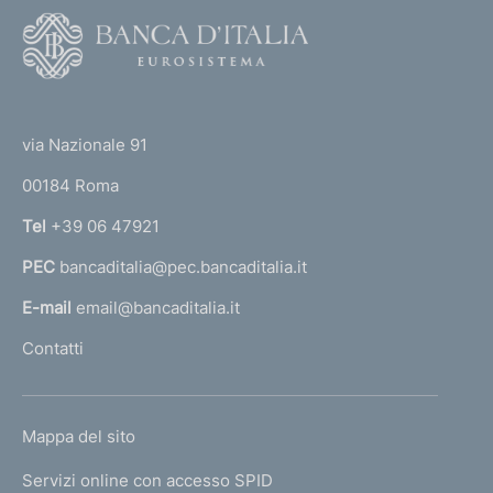
F
o
o
(
t
t
e
via Nazionale 91
o
r
00184 Roma
r
n
Tel
+39 06 47921
a
PEC
bancaditalia@pec.bancaditalia.it
a
l
E-mail
email@bancaditalia.it
l
Contatti
'
h
o
L
Mappa del sito
m
I
e
Servizi online con accesso SPID