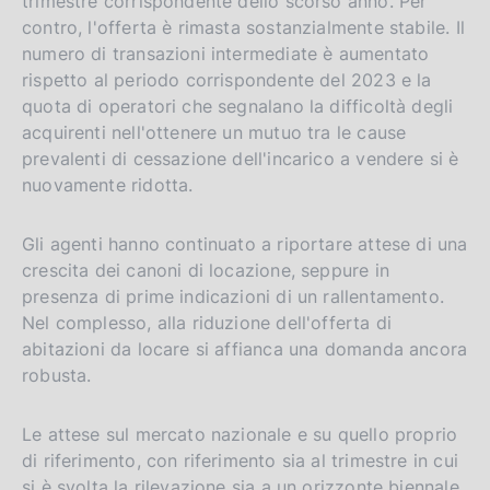
trimestre corrispondente dello scorso anno. Per
s
contro, l'offerta è rimasta sostanzialmente stabile. Il
h
numero di transazioni intermediate è aumentato
v
rispetto al periodo corrispondente del 2023 e la
e
quota di operatori che segnalano la difficoltà degli
r
acquirenti nell'ottenere un mutuo tra le cause
s
prevalenti di cessazione dell'incarico a vendere si è
i
nuovamente ridotta.
o
n
Gli agenti hanno continuato a riportare attese di una
crescita dei canoni di locazione, seppure in
presenza di prime indicazioni di un rallentamento.
Nel complesso, alla riduzione dell'offerta di
abitazioni da locare si affianca una domanda ancora
robusta.
Le attese sul mercato nazionale e su quello proprio
di riferimento, con riferimento sia al trimestre in cui
si è svolta la rilevazione sia a un orizzonte biennale,