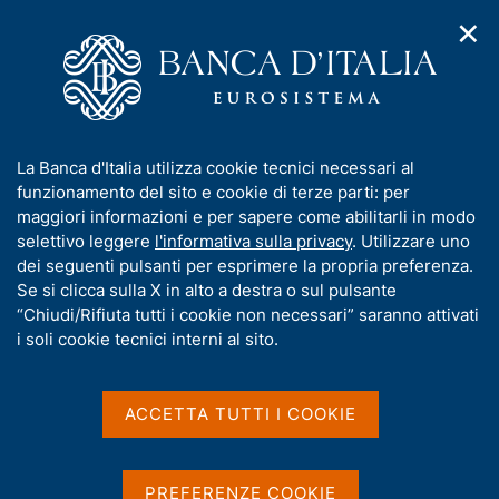
✕
H
A
o
C
p
m
e
r
e
r
i
p
c
Home
/
Pubblicazioni
/
m
a
a
Sondaggio congiunturale sul mercato delle abitazioni in Italia
/
e
g
n
Sondaggio congiunturale sul mercato delle abitazioni in Italia -
I
La Banca d'Italia utilizza cookie tecnici necessari al
n
e
e
3° trimestre 2024
n
funzionamento del sito e cookie di terze parti: per
u
l
d
f
maggiori informazioni e per sapere come abilitarli in modo
i
s
o
selettivo leggere
l'informativa sulla privacy
. Utilizzare uno
n
i
SONDAGGIO CONGIUNTURALE SUL MERCATO
r
dei seguenti pulsanti per esprimere la propria preferenza.
a
t
m
Se si clicca sulla X in alto a destra o sul pulsante
DELLE ABITAZIONI IN ITALIA
v
o
i
Sondaggio congiunturale
a
“Chiudi/Rifiuta tutti i cookie non necessari” saranno attivati
g
t
i soli cookie tecnici interni al sito.
sul mercato delle abitazioni
a
i
z
v
in Italia - 3° trimestre 2024
i
a
o
ACCETTA TUTTI I COOKIE
n
s
Statistiche
e
u
i
PREFERENZE COOKIE