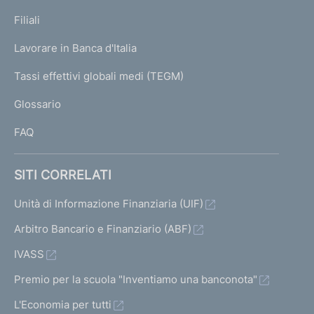
N
p
K
Filiali
a
U
g
Lavorare in Banca d'Italia
T
e
I
Tassi effettivi globali medi (TEGM)
)
L
Glossario
I
FAQ
SITI CORRELATI
Unità di Informazione Finanziaria (UIF)
Arbitro Bancario e Finanziario (ABF)
IVASS
Premio per la scuola "Inventiamo una banconota"
L'Economia per tutti