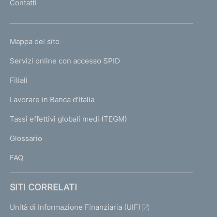
Contatti
'
h
o
L
Mappa del sito
m
I
e
Servizi online con accesso SPID
N
p
K
Filiali
a
U
g
Lavorare in Banca d'Italia
T
e
I
Tassi effettivi globali medi (TEGM)
)
L
Glossario
I
FAQ
SITI CORRELATI
Unità di Informazione Finanziaria (UIF)