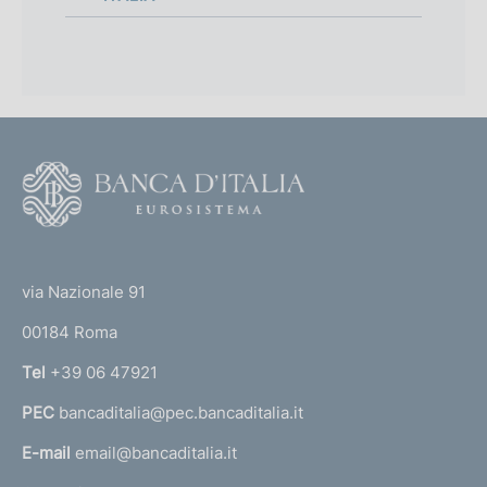
F
o
o
(
t
t
e
via Nazionale 91
o
r
00184 Roma
r
n
Tel
+39 06 47921
a
PEC
bancaditalia@pec.bancaditalia.it
a
l
E-mail
email@bancaditalia.it
l