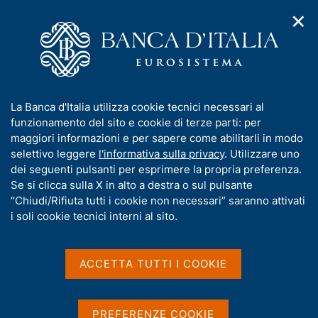
✕
H
A
o
C
p
m
e
r
e
r
i
p
c
Home
/
Pubblicazioni
/
m
a
a
Sondaggio congiunturale sul mercato delle abitazioni in Italia
/
e
g
n
Sondaggio congiunturale sul mercato delle abitazioni in Italia -
I
La Banca d'Italia utilizza cookie tecnici necessari al
n
e
e
4° trimestre 2021
n
funzionamento del sito e cookie di terze parti: per
u
l
d
f
maggiori informazioni e per sapere come abilitarli in modo
i
s
o
selettivo leggere
l'informativa sulla privacy
. Utilizzare uno
n
i
Sondaggio congiunturale
r
dei seguenti pulsanti per esprimere la propria preferenza.
a
t
m
Se si clicca sulla X in alto a destra o sul pulsante
v
sul mercato delle abitazioni
o
i
a
“Chiudi/Rifiuta tutti i cookie non necessari” saranno attivati
g
in Italia - 4° trimestre 2021
t
i soli cookie tecnici interni al sito.
a
i
z
v
i
a
Statistiche
o
ACCETTA TUTTI I COOKIE
n
s
e
u
i
PREFERENZE COOKIE
Condividi