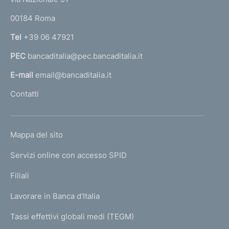
o
r
00184 Roma
r
n
Tel
+39 06 47921
a
PEC
bancaditalia@pec.bancaditalia.it
a
l
E-mail
email@bancaditalia.it
l
Contatti
'
h
o
L
Mappa del sito
m
I
e
Servizi online con accesso SPID
N
p
K
Filiali
a
U
g
Lavorare in Banca d'Italia
T
e
I
Tassi effettivi globali medi (TEGM)
)
L