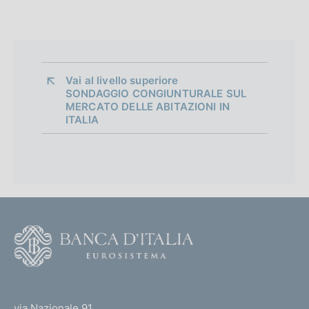
Vai al livello superiore 
SONDAGGIO CONGIUNTURALE SUL
MERCATO DELLE ABITAZIONI IN
ITALIA
F
o
o
(
t
t
e
via Nazionale 91