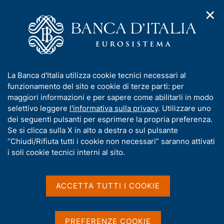
✕
H
A
o
C
p
m
e
r
e
r
i
p
c
Home
/
Pubblicazioni
/
m
a
a
Sondaggio congiunturale sul mercato delle abitazioni in Italia
/
e
g
n
Sondaggio congiunturale sul mercato delle abitazioni in Italia -
I
La Banca d'Italia utilizza cookie tecnici necessari al
n
e
e
3° trimestre 2021
n
funzionamento del sito e cookie di terze parti: per
u
l
d
f
maggiori informazioni e per sapere come abilitarli in modo
i
s
o
selettivo leggere
l'informativa sulla privacy
. Utilizzare uno
n
i
Sondaggio congiunturale
r
dei seguenti pulsanti per esprimere la propria preferenza.
a
t
m
Se si clicca sulla X in alto a destra o sul pulsante
v
sul mercato delle abitazioni
o
i
a
“Chiudi/Rifiuta tutti i cookie non necessari” saranno attivati
g
in Italia - 3° trimestre 2021
t
i soli cookie tecnici interni al sito.
a
i
z
v
i
a
Statistiche
o
ACCETTA TUTTI I COOKIE
n
s
e
u
i
PREFERENZE COOKIE
Condividi