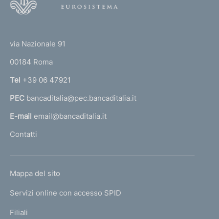
o
o
(
t
t
e
via Nazionale 91
o
r
00184 Roma
r
n
Tel
+39 06 47921
a
PEC
bancaditalia@pec.bancaditalia.it
a
l
E-mail
email@bancaditalia.it
l
Contatti
'
h
o
L
Mappa del sito
m
I
e
Servizi online con accesso SPID
N
p
K
Filiali
a