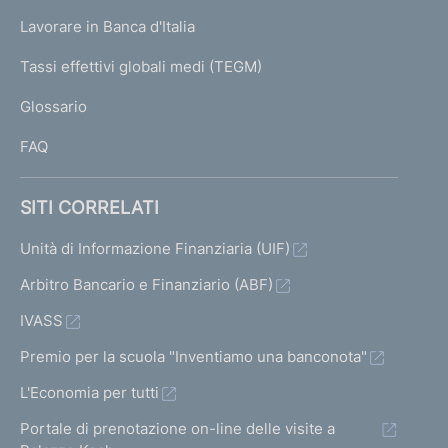
U
g
Lavorare in Banca d'Italia
T
e
I
Tassi effettivi globali medi (TEGM)
)
L
Glossario
I
FAQ
SITI CORRELATI
Unità di Informazione Finanziaria (UIF)
Arbitro Bancario e Finanziario (ABF)
IVASS
Premio per la scuola "Inventiamo una banconota"
L'Economia per tutti
Portale di prenotazione on-line delle visite a