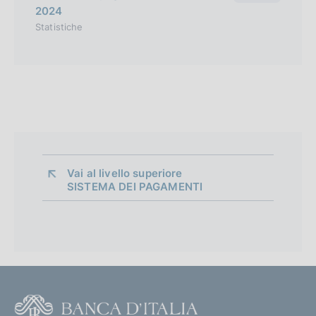
2024
Statistiche
Vai al livello superiore 
SISTEMA DEI PAGAMENTI
F