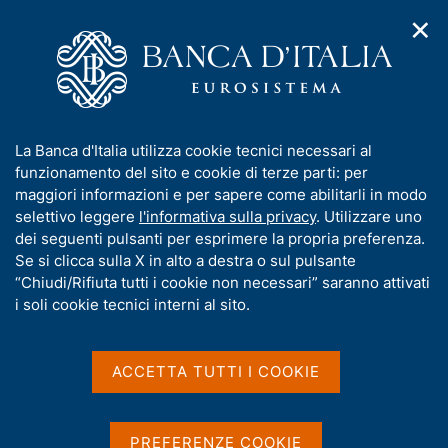
✕
H
A
o
C
p
m
e
r
e
r
i
p
c
Home
/
Pubblicazioni
/
Sistema dei pagamenti
/
m
a
a
Sistema dei pagamenti - 2024
e
g
n
I
La Banca d'Italia utilizza cookie tecnici necessari al
n
e
e
n
funzionamento del sito e cookie di terze parti: per
u
l
d
Sistema dei pagamenti -
f
maggiori informazioni e per sapere come abilitarli in modo
i
s
o
selettivo leggere
l'informativa sulla privacy
. Utilizzare uno
2024
n
i
r
dei seguenti pulsanti per esprimere la propria preferenza.
a
t
m
Se si clicca sulla X in alto a destra o sul pulsante
v
o
i
a
“Chiudi/Rifiuta tutti i cookie non necessari” saranno attivati
Statistiche
g
t
i soli cookie tecnici interni al sito.
a
i
z
v
i
Condividi
a
o
ACCETTA TUTTI I COOKIE
S
n
s
t
e
u
a
m
i
PREFERENZE COOKIE