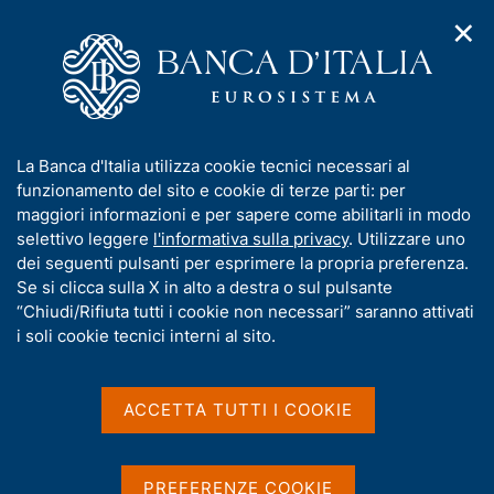
✕
H
A
o
C
p
m
e
r
e
r
i
p
c
Home
/
Pubblicazioni
/
Sistema dei pagamenti
/
m
a
a
Sistema dei pagamenti - 2023
e
g
n
I
La Banca d'Italia utilizza cookie tecnici necessari al
n
e
e
n
funzionamento del sito e cookie di terze parti: per
u
l
d
Sistema dei pagamenti -
f
maggiori informazioni e per sapere come abilitarli in modo
i
s
o
selettivo leggere
l'informativa sulla privacy
. Utilizzare uno
2023
n
i
r
dei seguenti pulsanti per esprimere la propria preferenza.
a
t
m
Se si clicca sulla X in alto a destra o sul pulsante
v
o
i
a
“Chiudi/Rifiuta tutti i cookie non necessari” saranno attivati
Statistiche
g
t
i soli cookie tecnici interni al sito.
a
i
z
v
i
Condividi
a
o
ACCETTA TUTTI I COOKIE
S
n
s
t
e
u
a
m
i
PREFERENZE COOKIE