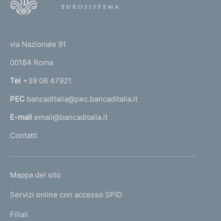
o
o
(
t
t
e
via Nazionale 91
o
r
00184 Roma
r
n
Tel
+39 06 47921
a
PEC
bancaditalia@pec.bancaditalia.it
a
l
E-mail
email@bancaditalia.it
l
Contatti
'
h
o
L
Mappa del sito
m
I
e
Servizi online con accesso SPID
N
p
K
Filiali
a