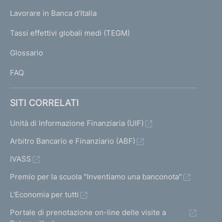
U
g
Lavorare in Banca d'Italia
T
e
I
Tassi effettivi globali medi (TEGM)
)
L
Glossario
I
FAQ
SITI CORRELATI
Unità di Informazione Finanziaria (UIF)
Arbitro Bancario e Finanziario (ABF)
IVASS
Premio per la scuola "Inventiamo una banconota"
L'Economia per tutti
Portale di prenotazione on-line delle visite a