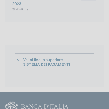
2023
Statistiche
Vai al livello superiore 
SISTEMA DEI PAGAMENTI
F