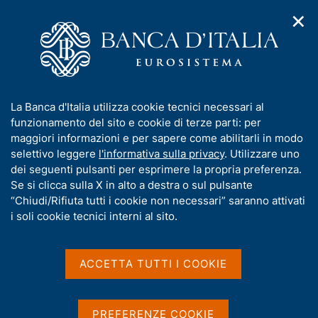
✕
H
A
o
C
p
m
e
r
e
r
i
p
c
Home
/
Pubblicazioni
/
Rapporto sulla stabilità finanziaria
/
m
a
a
Rapporto sulla stabilità finanziaria n. 2 - 2025
e
g
n
I
La Banca d'Italia utilizza cookie tecnici necessari al
n
e
e
n
funzionamento del sito e cookie di terze parti: per
u
l
d
f
maggiori informazioni e per sapere come abilitarli in modo
RAPPORTO SULLA STABILITÀ FINANZIARIA
i
s
o
Rapporto sulla stabilità
selettivo leggere
l'informativa sulla privacy
. Utilizzare uno
n
i
r
dei seguenti pulsanti per esprimere la propria preferenza.
a
t
finanziaria n. 2 - 2025
m
Se si clicca sulla X in alto a destra o sul pulsante
v
o
i
a
“Chiudi/Rifiuta tutti i cookie non necessari” saranno attivati
g
t
i soli cookie tecnici interni al sito.
Novembre 2025
a
i
z
v
i
a
o
ACCETTA TUTTI I COOKIE
n
s
Condividi
S
e
u
t
i
a
PREFERENZE COOKIE