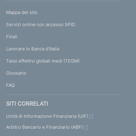
o
L
Mappa del sito
m
I
e
Servizi online con accesso SPID
N
p
K
Filiali
a
U
g
Lavorare in Banca d'Italia
T
e
I
Tassi effettivi globali medi (TEGM)
)
L
Glossario
I
FAQ
SITI CORRELATI
Unità di Informazione Finanziaria (UIF)
Arbitro Bancario e Finanziario (ABF)