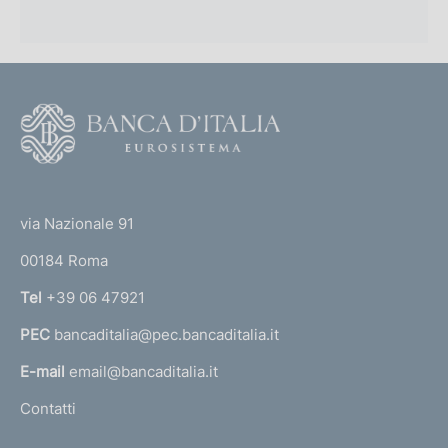
F
o
o
(
t
t
e
via Nazionale 91
o
r
00184 Roma
r
n
Tel
+39 06 47921
a
PEC
bancaditalia@pec.bancaditalia.it
a
l
E-mail
email@bancaditalia.it
l
Contatti
'
h