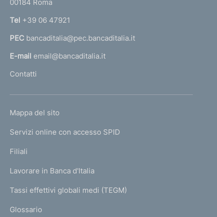
00184 Roma
r
n
Tel
+39 06 47921
a
PEC
bancaditalia@pec.bancaditalia.it
a
l
E-mail
email@bancaditalia.it
l
Contatti
'
h
o
L
Mappa del sito
m
I
e
Servizi online con accesso SPID
N
p
K
Filiali
a
U
g
Lavorare in Banca d'Italia
T
e
I
Tassi effettivi globali medi (TEGM)
)
L
Glossario
I