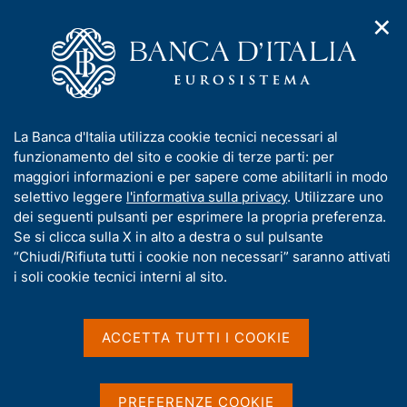
✕
H
A
o
C
p
m
e
r
e
r
i
p
c
Home
/
Pubblicazioni
/
Rapporto sulla stabilità finanziaria
/
m
a
a
Rapporto sulla stabilità finanziaria n. 1 - 2018
e
g
n
I
La Banca d'Italia utilizza cookie tecnici necessari al
n
e
e
n
funzionamento del sito e cookie di terze parti: per
u
l
d
f
maggiori informazioni e per sapere come abilitarli in modo
RAPPORTO SULLA STABILITÀ FINANZIARIA
i
s
o
Rapporto sulla stabilità
selettivo leggere
l'informativa sulla privacy
. Utilizzare uno
n
i
r
dei seguenti pulsanti per esprimere la propria preferenza.
a
t
finanziaria n. 1 - 2018
m
Se si clicca sulla X in alto a destra o sul pulsante
v
o
i
a
“Chiudi/Rifiuta tutti i cookie non necessari” saranno attivati
g
t
i soli cookie tecnici interni al sito.
Aprile 2018
a
i
z
v
i
a
o
ACCETTA TUTTI I COOKIE
n
s
Condividi
S
e
u
t
i
a
PREFERENZE COOKIE