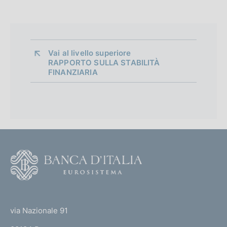
Vai al livello superiore 
RAPPORTO SULLA STABILITÀ
FINANZIARIA
F
o
o
(
t
t
e
via Nazionale 91
o
r