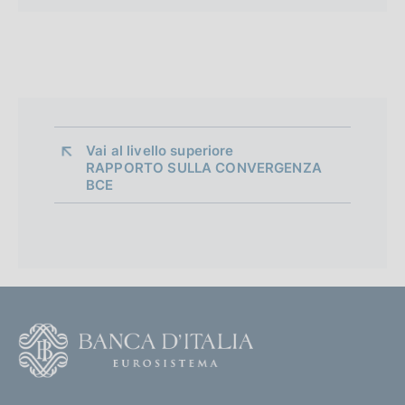
Vai al livello superiore 
RAPPORTO SULLA CONVERGENZA
BCE
F
o
o
(
t