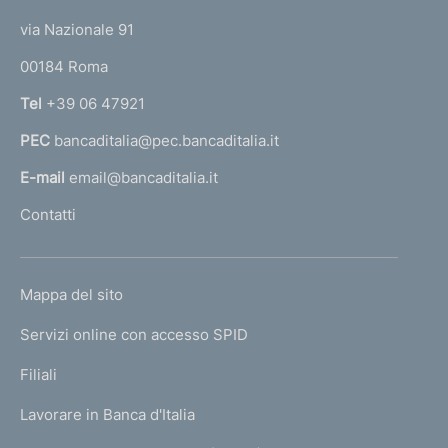
t
e
via Nazionale 91
o
r
00184 Roma
r
n
Tel
+39 06 47921
a
PEC
bancaditalia@pec.bancaditalia.it
a
l
E-mail
email@bancaditalia.it
l
Contatti
'
h
o
L
Mappa del sito
m
I
e
Servizi online con accesso SPID
N
p
K
Filiali
a
U
g
Lavorare in Banca d'Italia
T
e