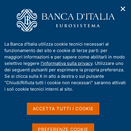
✕
H
A
o
C
p
m
e
r
e
r
i
p
c
Home
/
Pubblicazioni
/
Rapporto sulla convergenza BCE
/
m
a
a
Rapporto sulla convergenza BCE - Giugno 2025
e
g
n
I
La Banca d'Italia utilizza cookie tecnici necessari al
n
e
e
n
funzionamento del sito e cookie di terze parti: per
u
l
d
f
maggiori informazioni e per sapere come abilitarli in modo
RAPPORTO SULLA CONVERGENZA BCE
i
s
o
Rapporto sulla convergenza
selettivo leggere
l'informativa sulla privacy
. Utilizzare uno
n
i
r
dei seguenti pulsanti per esprimere la propria preferenza.
a
t
BCE - Giugno 2025
m
Se si clicca sulla X in alto a destra o sul pulsante
v
o
i
a
“Chiudi/Rifiuta tutti i cookie non necessari” saranno attivati
g
t
i soli cookie tecnici interni al sito.
a
i
z
v
Condividi
i
S
a
o
ACCETTA TUTTI I COOKIE
t
n
s
a
e
u
m
G
C
Il presente Rapporto sulla convergenza è stato
i
p
PREFERENZE COOKIE