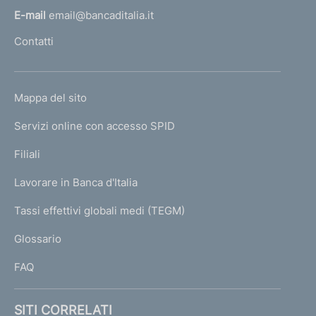
l
E-mail
email@bancaditalia.it
l
Contatti
'
h
o
L
Mappa del sito
m
I
e
Servizi online con accesso SPID
N
p
K
Filiali
a
U
g
Lavorare in Banca d'Italia
T
e
I
Tassi effettivi globali medi (TEGM)
)
L
Glossario
I
FAQ
SITI CORRELATI