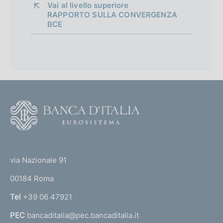
Vai al livello superiore 
RAPPORTO SULLA CONVERGENZA
BCE
F
o
o
(
t
t
e
via Nazionale 91
o
r
00184 Roma
r
n
Tel
+39 06 47921
a
PEC
bancaditalia@pec.bancaditalia.it
a