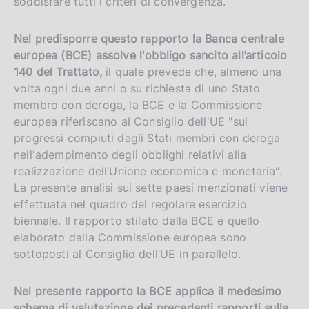
soddisfare tutti i criteri di convergenza.
i
o
Nel predisporre questo rapporto la Banca centrale
n
europea (BCE) assolve l'obbligo sancito all’articolo
140 del Trattato,
il quale prevede che, almeno una
volta ogni due anni o su richiesta di uno Stato
membro con deroga, la BCE e la Commissione
europea riferiscano al Consiglio dell'UE "sui
progressi compiuti dagli Stati membri con deroga
nell'adempimento degli obblighi relativi alla
realizzazione dell’Unione economica e monetaria".
La presente analisi sui sette paesi menzionati viene
effettuata nel quadro del regolare esercizio
biennale. Il rapporto stilato dalla BCE e quello
elaborato dalla Commissione europea sono
sottoposti al Consiglio dell’UE in parallelo.
Nel presente rapporto la BCE applica il medesimo
schema di valutazione dei precedenti rapporti sulla