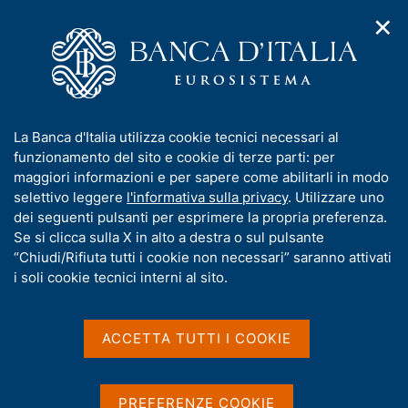
✕
H
A
o
C
p
m
e
r
e
r
i
p
c
Home
/
Pubblicazioni
/
Rapporto sulla convergenza BCE
/
m
a
a
Rapporto sulla convergenza BCE - Giugno 2020
e
g
n
I
La Banca d'Italia utilizza cookie tecnici necessari al
n
e
e
n
funzionamento del sito e cookie di terze parti: per
u
l
d
f
maggiori informazioni e per sapere come abilitarli in modo
RAPPORTO SULLA CONVERGENZA BCE
i
s
o
Rapporto sulla convergenza
selettivo leggere
l'informativa sulla privacy
. Utilizzare uno
n
i
r
dei seguenti pulsanti per esprimere la propria preferenza.
a
t
BCE - Giugno 2020
m
Se si clicca sulla X in alto a destra o sul pulsante
v
o
i
a
“Chiudi/Rifiuta tutti i cookie non necessari” saranno attivati
g
t
i soli cookie tecnici interni al sito.
a
i
z
v
Condividi
i
S
a
o
ACCETTA TUTTI I COOKIE
t
n
s
a
e
u
m
G
C
Dal 1° gennaio 1999 l'euro è stato introdotto in
i
p
PREFERENZE COOKIE