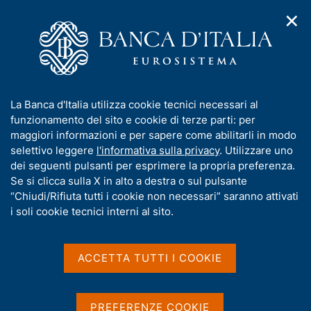
✕
H
A
o
C
p
m
e
r
e
r
i
p
c
Home
/
Pubblicazioni
/
Rapporto annuale BCE
/
m
a
a
Rapporto annuale BCE sul 2021
e
g
n
I
La Banca d'Italia utilizza cookie tecnici necessari al
n
e
e
n
funzionamento del sito e cookie di terze parti: per
u
l
d
f
maggiori informazioni e per sapere come abilitarli in modo
RAPPORTO ANNUALE BCE
i
s
o
Rapporto annuale BCE sul
selettivo leggere
l'informativa sulla privacy
. Utilizzare uno
n
i
r
dei seguenti pulsanti per esprimere la propria preferenza.
a
t
2021
m
Se si clicca sulla X in alto a destra o sul pulsante
v
o
i
a
“Chiudi/Rifiuta tutti i cookie non necessari” saranno attivati
g
t
i soli cookie tecnici interni al sito.
a
i
z
v
Condividi
i
S
a
o
ACCETTA TUTTI I COOKIE
t
n
s
a
e
u
m
G
C
La redazione delle presenti considerazioni, relative
i
p
PREFERENZE COOKIE