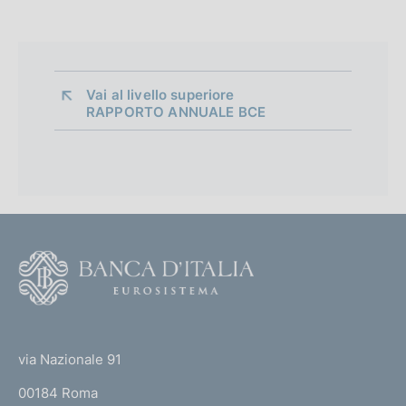
Vai al livello superiore 
RAPPORTO ANNUALE BCE
F
o
o
(
t
t
e
via Nazionale 91
o
r
00184 Roma
r