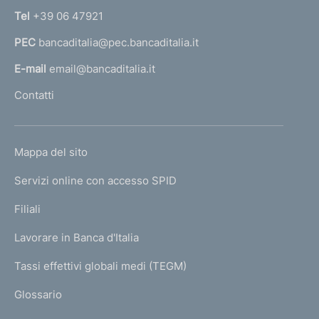
n
Tel
+39 06 47921
a
PEC
bancaditalia@pec.bancaditalia.it
a
l
E-mail
email@bancaditalia.it
l
Contatti
'
h
o
L
Mappa del sito
m
I
e
Servizi online con accesso SPID
N
p
K
Filiali
a
U
g
Lavorare in Banca d'Italia
T
e
I
Tassi effettivi globali medi (TEGM)
)
L
Glossario
I