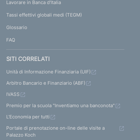
Lavorare in Banca d'Italia
T
e
I
Tassi effettivi globali medi (TEGM)
)
L
Glossario
I
FAQ
SITI CORRELATI
Unità di Informazione Finanziaria (UIF)
Arbitro Bancario e Finanziario (ABF)
IVASS
Premio per la scuola "Inventiamo una banconota"
L'Economia per tutti
Portale di prenotazione on-line delle visite a
Palazzo Koch