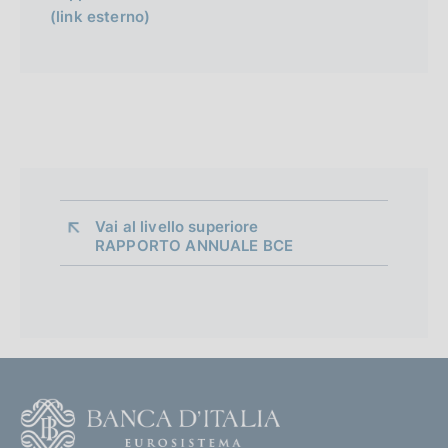
(link esterno)
Vai al livello superiore 
RAPPORTO ANNUALE BCE
F
o