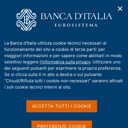
✕
H
A
o
C
p
m
e
r
e
r
i
p
c
Home
/
Pubblicazioni
/
Rapporto annuale BCE
/
m
a
a
Rapporto annuale BCE sul 2020
e
g
n
I
La Banca d'Italia utilizza cookie tecnici necessari al
n
e
e
n
funzionamento del sito e cookie di terze parti: per
u
l
d
f
maggiori informazioni e per sapere come abilitarli in modo
RAPPORTO ANNUALE BCE
i
s
o
Rapporto annuale BCE sul
selettivo leggere
l'informativa sulla privacy
. Utilizzare uno
n
i
r
dei seguenti pulsanti per esprimere la propria preferenza.
a
t
2020
m
Se si clicca sulla X in alto a destra o sul pulsante
v
o
i
a
“Chiudi/Rifiuta tutti i cookie non necessari” saranno attivati
g
t
i soli cookie tecnici interni al sito.
a
i
z
v
Condividi
i
S
a
o
ACCETTA TUTTI I COOKIE
t
n
s
a
e
u
m
G
C
Nel 2020 l'economia dell'area dell'euro è stata
i
p
PREFERENZE COOKIE