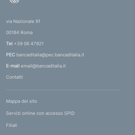
o
(
t
t
e
via Nazionale 91
o
r
00184 Roma
r
n
Tel
+39 06 47921
a
PEC
bancaditalia@pec.bancaditalia.it
a
l
E-mail
email@bancaditalia.it
l
Contatti
'
h
o
L
Mappa del sito
m
I
e
Servizi online con accesso SPID
N
p
K
Filiali
a
U
g