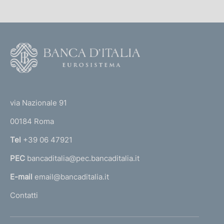
i
c
a
F
z
i
o
o
o
n
(
t
e
t
e
via Nazionale 91
:
o
r
00184 Roma
r
n
Tel
+39 06 47921
a
PEC
bancaditalia@pec.bancaditalia.it
a
l
E-mail
email@bancaditalia.it
l
Contatti
'
h