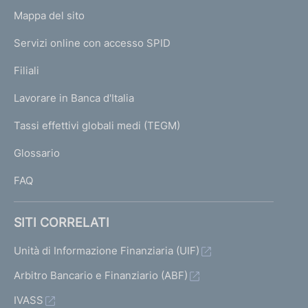
o
L
Mappa del sito
m
I
e
Servizi online con accesso SPID
N
p
K
Filiali
a
U
g
Lavorare in Banca d'Italia
T
e
I
Tassi effettivi globali medi (TEGM)
)
L
Glossario
I
FAQ
SITI CORRELATI
Unità di Informazione Finanziaria (UIF)
Arbitro Bancario e Finanziario (ABF)
IVASS