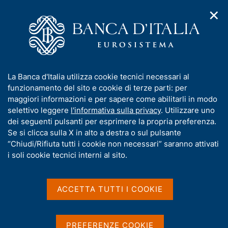
✕
H
A
o
C
p
m
e
r
e
r
i
p
c
Home
/
Pubblicazioni
/
m
a
a
Rapporto ambientale (pubblicazione dismessa)
/
Ricerca
e
g
n
I
La Banca d'Italia utilizza cookie tecnici necessari al
n
e
e
Risultati della ricerca
n
funzionamento del sito e cookie di terze parti: per
u
l
d
f
maggiori informazioni e per sapere come abilitarli in modo
i
s
o
selettivo leggere
l'informativa sulla privacy
. Utilizzare uno
n
i
r
dei seguenti pulsanti per esprimere la propria preferenza.
a
t
m
Se si clicca sulla X in alto a destra o sul pulsante
v
o
i
a
“Chiudi/Rifiuta tutti i cookie non necessari” saranno attivati
g
t
i soli cookie tecnici interni al sito.
Trova elementi
a
i
z
v
i
a
o
ACCETTA TUTTI I COOKIE
All'interno di
n
s
Rapporto ambientale (pubblicazione dismessa)
e
u
con data
i
PREFERENZE COOKIE
2012