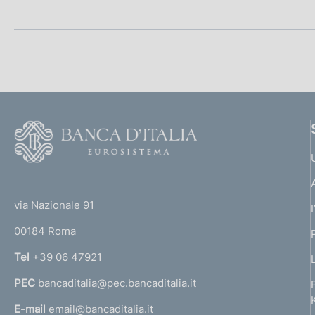
o
n
e
d
i
F
o
a
o
(
p
t
t
e
via Nazionale 91
p
o
r
00184 Roma
r
r
n
Tel
+39 06 47921
o
a
PEC
bancaditalia@pec.bancaditalia.it
a
f
l
E-mail
email@bancaditalia.it