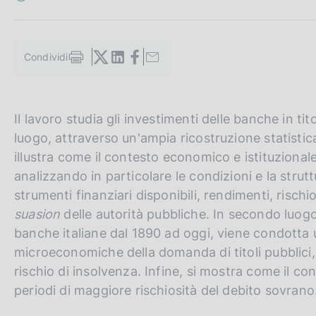
c
o
o
k
Condividi
S
i
t
e
a
:
m
G
C
Il lavoro studia gli investimenti delle banche in tito
p
a
o
e
luogo, attraverso un'ampia ricostruzione statistica
l
t
r
illustra come il contesto economico e istituzionale a
a
o
c
p
analizzando in particolare le condizioni e la strutt
a
t
a
strumenti finanziari disponibili, rendimenti, rischi
g
h
n
suasion
delle autorità pubbliche. In secondo luogo,
i
n
e
e
banche italiane dal 1890 ad oggi, viene condotta 
a
e
l
microeconomiche della domanda di titoli pubblici, qual
n
s
rischio di insolvenza. Infine, si mostra come il con
g
i
periodi di maggiore rischiosità del debito sovrano
l
t