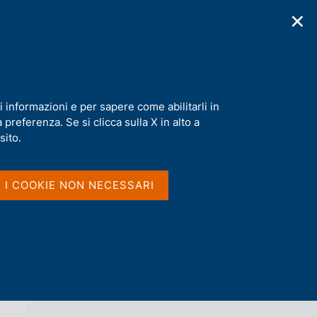
✕
cazioni
Statistiche
Media
|
IT
C
e
r
c
i
a
i informazioni e per sapere come abilitarli in
n
preferenza. Se si clicca sulla X in alto a
e
l
sito.
Vai al livello superiore 
s
QUADERNI DI STORIA ECONOMICA
i
t
I I COOKIE NON NECESSARI
o