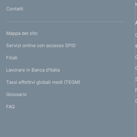
o
l
Contatti
'
n
h
d
o
L
Mappa del sito
m
i
I
e
Servizi online con accesso SPID
N
m
p
K
Filiali
a
e
U
g
Lavorare in Banca d'Italia
T
n
e
I
Tassi effettivi globali medi (TEGM)
)
t
L
Glossario
I
o
FAQ