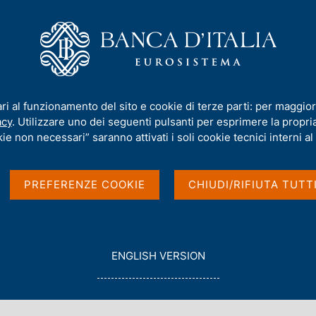
iamo
Compiti
Servizi al cittadino
Pubbli
 banche e l'acquisto di titoli pubblici: l'esperienza italiana dal 1890 a ogg
ari al funzionamento del sito e cookie di terze parti: per maggior
acy
. Utilizzare uno dei seguenti pulsanti per esprimere la propria 
ie non necessari” saranno attivati i soli cookie tecnici interni al 
quisto di titoli
PREFERENZE COOKIE
CHIUDI/RIFIUTA TUTT
italiana dal 1890 a
G
ENGLISH VERSION
O
T
O