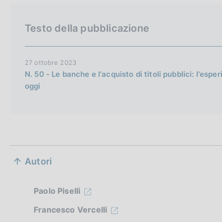
i
o
s
Testo della pubblicazione
h
v
e
27 ottobre 2023
N. 50 - Le banche e l'acquisto di titoli pubblici: l'espe
r
oggi
s
i
o
n
S
Autori
e
z
Paolo Piselli
i
Francesco Vercelli