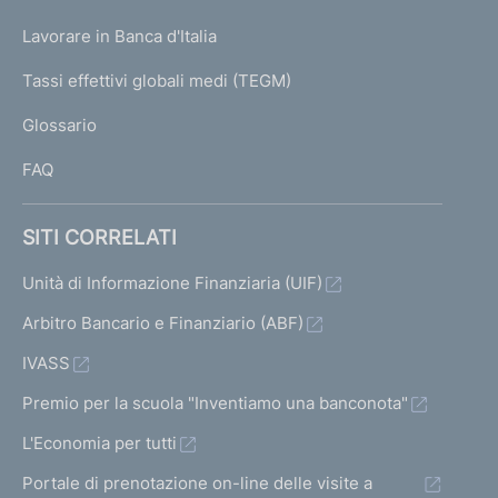
U
g
Lavorare in Banca d'Italia
T
e
I
Tassi effettivi globali medi (TEGM)
)
L
Glossario
I
FAQ
SITI CORRELATI
Unità di Informazione Finanziaria (UIF)
Arbitro Bancario e Finanziario (ABF)
IVASS
Premio per la scuola "Inventiamo una banconota"
L'Economia per tutti
Portale di prenotazione on-line delle visite a