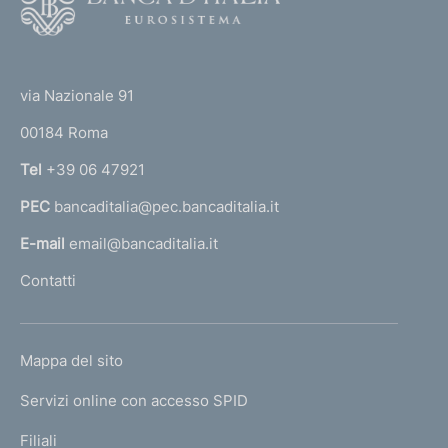
o
o
(
t
t
e
via Nazionale 91
o
r
00184 Roma
r
n
Tel
+39 06 47921
a
PEC
bancaditalia@pec.bancaditalia.it
a
l
E-mail
email@bancaditalia.it
l
Contatti
'
h
o
L
Mappa del sito
m
I
e
Servizi online con accesso SPID
N
p
K
Filiali
a