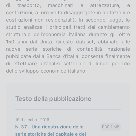
i
o
di trasporto, macchinari e attrezzature, e
s
costruzioni, a loro volta disaggregate in abitazioni e
h
costruzioni non residenziali). In secondo luogo, lo
v
studio analizza i principali tratti del cambiamento
e
strutturale dell’economia italiana durante gli oltre
r
150 anni dall’Unità. Questo dataset, abbinato alle
nuove serie storiche di contabilità nazionale
s
pubblicate dalla Banca d’Italia, consente finalmente
i
di effettuare un’analisi settoriale di lungo periodo
o
dello sviluppo economico italiano.
n
Testo della pubblicazione
19 dicembre 2016
N. 37 - Una ricostruzione delle
PDF 2 MB
serie storiche del capitale e del