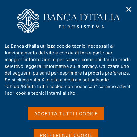
✕
H
A
o
C
p
m
e
r
e
r
i
p
c
Home
/
Pubblicazioni
/
Quaderni di Storia Economica
/
m
a
a
N. 37 - Una ricostruzione delle serie storiche del capitale e del
e
g
n
lavoro in Italia, 1861-2013
I
La Banca d'Italia utilizza cookie tecnici necessari al
n
e
e
n
funzionamento del sito e cookie di terze parti: per
u
l
d
f
maggiori informazioni e per sapere come abilitarli in modo
i
s
o
selettivo leggere
l'informativa sulla privacy
. Utilizzare uno
QUADERNI DI STORIA ECONOMICA
n
i
N. 37 - Una ricostruzione
r
dei seguenti pulsanti per esprimere la propria preferenza.
a
t
m
Se si clicca sulla X in alto a destra o sul pulsante
v
o
delle serie storiche del
i
a
“Chiudi/Rifiuta tutti i cookie non necessari” saranno attivati
g
t
capitale e del lavoro in
i soli cookie tecnici interni al sito.
a
i
z
Italia, 1861-2013
v
i
a
o
ACCETTA TUTTI I COOKIE
n
s
di Claire Giordano e Francesco Zollino
e
u
Novembre 2016
i
PREFERENZE COOKIE