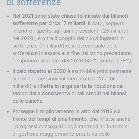
di sofferenze
v
e
Nel 2021 sono state chiuse (eliminate dai bilanci)
r
sofferenze per circa 17 miliardi
. Il dato, seppure
s
inferiore rispetto agli anni precedenti (25 miliardi
i
nel 2020), è oltre il doppio dei nuovi ingressi in
sofferenza (7 miliardi) e, in percentuale delle
o
sofferenze in essere alla fine dell'anno precedente,
n
è superiore al valore del 2020 (42% contro il 38%).
Il calo rispetto al 2020
è ascrivibile principalmente
alle minori cessioni sul mercato (da 20 a 14
miliardi) e
riflette in larga parte la riduzione nel
tempo della consistenza di tali crediti nei bilanci
delle banche
.
Prosegue il miglioramento in atto dal 2015 sul
fronte dei tempi di smaltimento
, che riflette anche
i progressi conseguiti dagli intermediari in termini
di gestione maggiormente proattiva delle