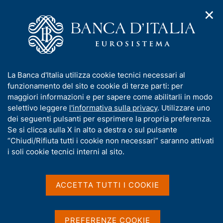
✕
H
A
o
C
p
m
e
r
e
r
i
p
c
Home
/
Pubblicazioni
/
m
a
a
Note di stabilità finanziaria e vigilanza
/
e
g
n
N. 32 - I tassi di recupero delle sofferenze nel 2021
I
La Banca d'Italia utilizza cookie tecnici necessari al
n
e
e
n
funzionamento del sito e cookie di terze parti: per
u
l
d
f
maggiori informazioni e per sapere come abilitarli in modo
i
s
o
selettivo leggere
l'informativa sulla privacy
. Utilizzare uno
NOTE DI STABILITÀ FINANZIARIA E VIGILANZA
n
i
N. 32 - I tassi di recupero
r
dei seguenti pulsanti per esprimere la propria preferenza.
a
t
m
Se si clicca sulla X in alto a destra o sul pulsante
v
o
delle sofferenze nel 2021
i
a
“Chiudi/Rifiuta tutti i cookie non necessari” saranno attivati
g
t
i soli cookie tecnici interni al sito.
a
di A. L. Fischetto, I. Guida, A. Rendina e G. Santini
i
z
v
i
Dicembre 2022
a
o
ACCETTA TUTTI I COOKIE
n
s
e
u
i
PREFERENZE COOKIE
Condividi