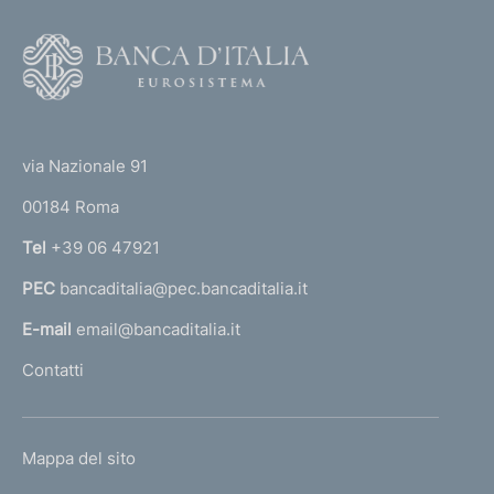
F
o
o
(
t
t
e
via Nazionale 91
o
r
00184 Roma
r
n
Tel
+39 06 47921
a
PEC
bancaditalia@pec.bancaditalia.it
a
l
E-mail
email@bancaditalia.it
l
Contatti
'
h
o
L
Mappa del sito
m
I