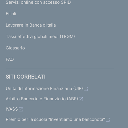
e
Servizi online con accesso SPID
N
p
K
Filiali
a
U
g
Lavorare in Banca d'Italia
T
e
I
Tassi effettivi globali medi (TEGM)
)
L
Glossario
I
FAQ
SITI CORRELATI
Unità di Informazione Finanziaria (UIF)
Arbitro Bancario e Finanziario (ABF)
IVASS
Premio per la scuola "Inventiamo una banconota"