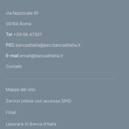
(
t
t
e
via Nazionale 91
o
r
00184 Roma
r
n
Tel
+39 06 47921
a
PEC
bancaditalia@pec.bancaditalia.it
a
l
E-mail
email@bancaditalia.it
l
Contatti
'
h
o
L
Mappa del sito
m
I
e
Servizi online con accesso SPID
N
p
K
Filiali
a
U
g
Lavorare in Banca d'Italia
T