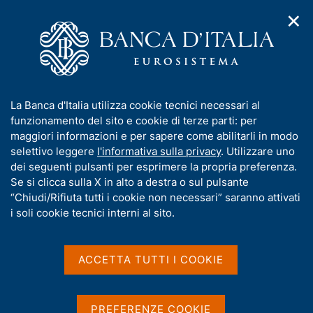
✕
H
A
o
C
p
m
e
r
e
r
i
p
c
Home
/
Pubblicazioni
/
m
a
a
Newsletter della ricerca economica in Banca d'Italia
/
e
g
n
Newsletter della ricerca economica - 2012
I
La Banca d'Italia utilizza cookie tecnici necessari al
n
e
e
n
funzionamento del sito e cookie di terze parti: per
u
l
d
f
maggiori informazioni e per sapere come abilitarli in modo
i
s
Newsletter della ricerca
o
selettivo leggere
l'informativa sulla privacy
. Utilizzare uno
n
i
r
dei seguenti pulsanti per esprimere la propria preferenza.
a
economica - 2012
t
m
Se si clicca sulla X in alto a destra o sul pulsante
v
o
i
a
“Chiudi/Rifiuta tutti i cookie non necessari” saranno attivati
g
t
i soli cookie tecnici interni al sito.
a
i
Condividi
z
S
v
i
t
a
o
ACCETTA TUTTI I COOKIE
a
n
s
m
e
u
p
i
a
PREFERENZE COOKIE