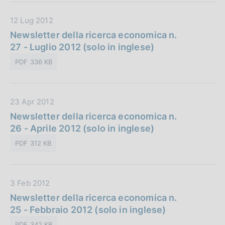
b
D
12 Lug 2012
b
a
Newsletter della ricerca economica n.
l
t
27 - Luglio 2012 (solo in inglese)
i
a
c
PDF 336 KB
P
a
u
z
b
i
D
23 Apr 2012
b
o
a
Newsletter della ricerca economica n.
l
n
t
26 - Aprile 2012 (solo in inglese)
i
e
a
c
:
PDF 312 KB
P
a
u
z
b
i
D
3 Feb 2012
b
o
a
Newsletter della ricerca economica n.
l
n
t
25 - Febbraio 2012 (solo in inglese)
i
e
a
c
:
PDF 342 KB