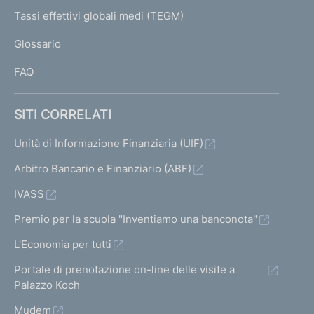
e
I
Tassi effettivi globali medi (TEGM)
)
L
Glossario
I
FAQ
SITI CORRELATI
Unità di Informazione Finanziaria (UIF)
Arbitro Bancario e Finanziario (ABF)
IVASS
Premio per la scuola "Inventiamo una banconota"
L'Economia per tutti
Portale di prenotazione on-line delle visite a
Palazzo Koch
Mudem