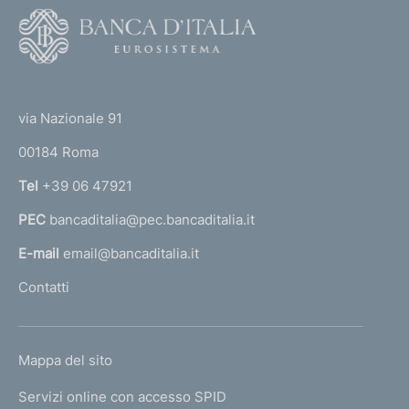
F
o
o
(
t
t
e
via Nazionale 91
o
r
00184 Roma
r
n
Tel
+39 06 47921
a
PEC
bancaditalia@pec.bancaditalia.it
a
l
E-mail
email@bancaditalia.it
l
Contatti
'
h
o
L
Mappa del sito
m
I
e
Servizi online con accesso SPID
N