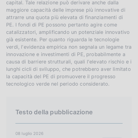
capital. Tale relazione può derivare anche dalla
s
maggiore capacità delle imprese più innovative di
h
attrarre una quota più elevata di finanziamenti di
v
PE. I fondi di PE possono pertanto agire come
e
catalizzatori, amplificando un potenziale innovativo
r
già esistente. Per quanto riguarda le tecnologie
verdi, l'evidenza empirica non segnala un legame tra
s
innovazione e investimenti di PE, probabilmente a
i
causa di barriere strutturali, quali l'elevato rischio e i
o
lunghi cicli di sviluppo, che potrebbero aver limitato
n
la capacità del PE di promuovere il progresso
tecnologico verde nel periodo considerato.
Testo della pubblicazione
08 luglio 2026