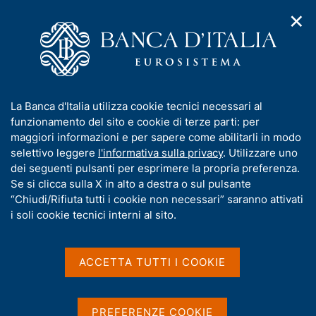
✕
H
A
o
C
p
m
e
r
e
r
i
p
c
Home
/
Pubblicazioni
/
m
a
a
Mercati, infrastrutture, sistemi di pagamento
/
e
g
n
N. 83 - Private equity e innovazione nell'area dell'euro
I
La Banca d'Italia utilizza cookie tecnici necessari al
n
e
e
n
funzionamento del sito e cookie di terze parti: per
u
l
d
f
maggiori informazioni e per sapere come abilitarli in modo
i
s
o
selettivo leggere
l'informativa sulla privacy
. Utilizzare uno
MERCATI, INFRASTRUTTURE, SISTEMI DI
n
i
r
dei seguenti pulsanti per esprimere la propria preferenza.
PAGAMENTO
a
t
m
Se si clicca sulla X in alto a destra o sul pulsante
N. 83 - Private equity e
v
o
i
a
“Chiudi/Rifiuta tutti i cookie non necessari” saranno attivati
innovazione nell'area
g
t
i soli cookie tecnici interni al sito.
a
i
dell'euro
z
v
i
a
o
ACCETTA TUTTI I COOKIE
di Emanuele Degani, Simone Letta e Tommaso Perez
n
s
e
u
Luglio 2026
i
PREFERENZE COOKIE