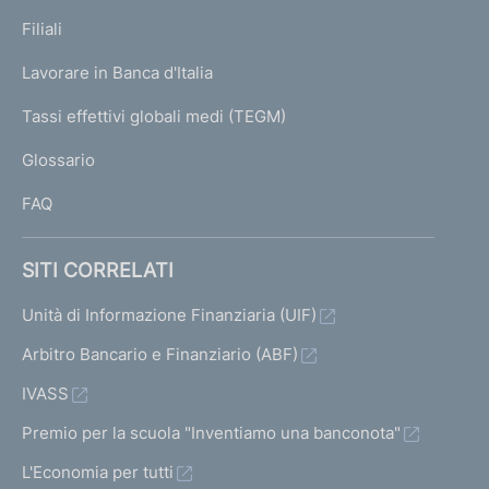
p
K
Filiali
a
U
g
Lavorare in Banca d'Italia
T
e
I
Tassi effettivi globali medi (TEGM)
)
L
Glossario
I
FAQ
SITI CORRELATI
Unità di Informazione Finanziaria (UIF)
Arbitro Bancario e Finanziario (ABF)
IVASS
Premio per la scuola "Inventiamo una banconota"
L'Economia per tutti