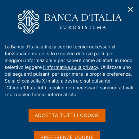
✕
H
A
o
C
p
m
e
r
e
r
i
p
c
Home
/
Pubblicazioni
/
m
a
a
Mercati, infrastrutture, sistemi di pagamento
/
e
g
n
N. 75 - Il rischio cibernetico delle imprese non finanziarie
I
La Banca d'Italia utilizza cookie tecnici necessari al
n
e
e
n
funzionamento del sito e cookie di terze parti: per
u
l
d
f
maggiori informazioni e per sapere come abilitarli in modo
i
s
o
selettivo leggere
l'informativa sulla privacy
. Utilizzare uno
MERCATI, INFRASTRUTTURE, SISTEMI DI
n
i
r
dei seguenti pulsanti per esprimere la propria preferenza.
PAGAMENTO
a
t
m
Se si clicca sulla X in alto a destra o sul pulsante
N. 75 - Il rischio cibernetico
v
o
i
a
“Chiudi/Rifiuta tutti i cookie non necessari” saranno attivati
delle imprese non
g
t
i soli cookie tecnici interni al sito.
a
i
finanziarie
z
v
i
a
o
ACCETTA TUTTI I COOKIE
di Francesco Columba, Manuel Cugliari, Marco Orlandi,
n
s
Federica Vassalli
e
u
Gennaio 2026
i
PREFERENZE COOKIE