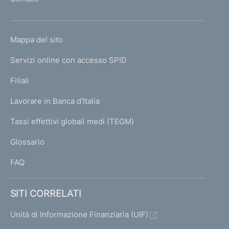
'
h
o
L
Mappa del sito
m
I
e
Servizi online con accesso SPID
N
p
K
Filiali
a
U
g
Lavorare in Banca d'Italia
T
e
I
Tassi effettivi globali medi (TEGM)
)
L
Glossario
I
FAQ
SITI CORRELATI
Unità di Informazione Finanziaria (UIF)