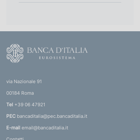
F
o
o
(
t
t
e
via Nazionale 91
o
r
00184 Roma
r
n
Tel
+39 06 47921
a
PEC
bancaditalia@pec.bancaditalia.it
a
l
E-mail
email@bancaditalia.it
l
Contatti