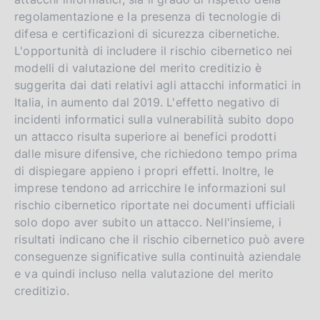
i
o
regolamentazione e la presenza di tecnologie di
s
difesa e certificazioni di sicurezza cibernetiche.
h
L'opportunità di includere il rischio cibernetico nei
v
modelli di valutazione del merito creditizio è
e
suggerita dai dati relativi agli attacchi informatici in
r
Italia, in aumento dal 2019. L'effetto negativo di
incidenti informatici sulla vulnerabilità subito dopo
s
un attacco risulta superiore ai benefici prodotti
i
dalle misure difensive, che richiedono tempo prima
o
di dispiegare appieno i propri effetti. Inoltre, le
n
imprese tendono ad arricchire le informazioni sul
rischio cibernetico riportate nei documenti ufficiali
solo dopo aver subito un attacco. Nell'insieme, i
risultati indicano che il rischio cibernetico può avere
conseguenze significative sulla continuità aziendale
e va quindi incluso nella valutazione del merito
creditizio.