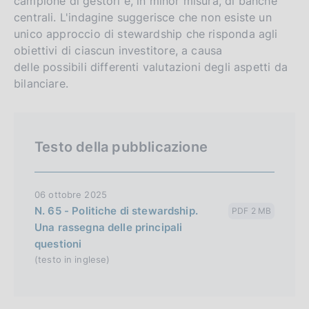
campione di gestori e, in minor misura, di banche
g
i
centrali. L'indagine suggerisce che non esiste un
l
t
unico approccio di stewardship che risponda agli
i
o
obiettivi di ciascun investitore, a causa
s
delle possibili differenti valutazioni degli aspetti da
h
bilanciare.
v
e
r
Testo della pubblicazione
s
i
o
06 ottobre 2025
n
N. 65 - Politiche di stewardship.
PDF 2 MB
Una rassegna delle principali
questioni
(testo in inglese)