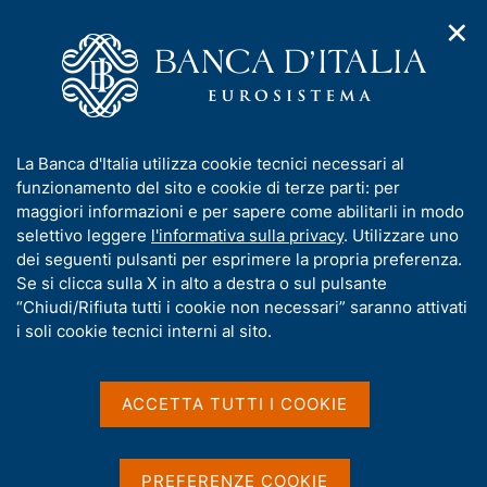
✕
H
A
o
C
p
m
e
r
e
r
i
p
c
Home
/
Pubblicazioni
/
m
a
a
Mercati, infrastrutture, sistemi di pagamento
/
e
g
n
N. 65 - Politiche di stewardship. Una rassegna delle principali
I
La Banca d'Italia utilizza cookie tecnici necessari al
n
e
e
questioni
n
funzionamento del sito e cookie di terze parti: per
u
l
d
f
maggiori informazioni e per sapere come abilitarli in modo
i
s
o
selettivo leggere
l'informativa sulla privacy
. Utilizzare uno
n
i
MERCATI, INFRASTRUTTURE, SISTEMI DI
r
dei seguenti pulsanti per esprimere la propria preferenza.
a
t
m
Se si clicca sulla X in alto a destra o sul pulsante
PAGAMENTO
v
o
i
N. 65 - Politiche di
a
“Chiudi/Rifiuta tutti i cookie non necessari” saranno attivati
g
t
i soli cookie tecnici interni al sito.
stewardship. Una rassegna
a
i
z
v
delle principali questioni
i
a
o
ACCETTA TUTTI I COOKIE
n
s
di Marco Fanari, Enrico Bernardini, Elisabetta Cecchet,
e
u
Francesco Columba, Johnny Di Giampaolo, Gabriele
Fraboni, Donatella La Licata, Simone Letta, Gianluca
i
PREFERENZE COOKIE