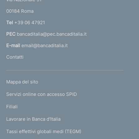
o
r
00184 Roma
r
n
Tel
+39 06 47921
a
PEC
bancaditalia@pec.bancaditalia.it
a
l
E-mail
email@bancaditalia.it
l
Contatti
'
h
o
L
Mappa del sito
m
I
e
Servizi online con accesso SPID
N
p
K
Filiali
a
U
g
Lavorare in Banca d'Italia
T
e
I
Tassi effettivi globali medi (TEGM)
)
L