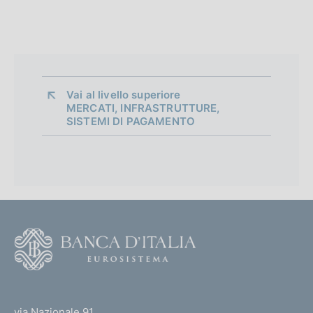
Vai al livello superiore 
MERCATI, INFRASTRUTTURE,
SISTEMI DI PAGAMENTO
F
o
o
(
t
t
e
via Nazionale 91