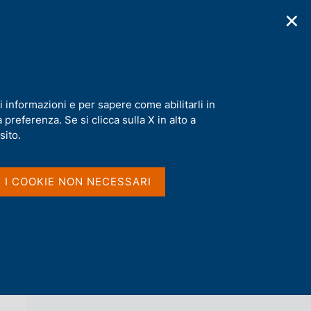
✕
cazioni
Statistiche
Media
|
IT
C
e
r
c
iale nel settore finanziario
a
i informazioni e per sapere come abilitarli in
n
preferenza. Se si clicca sulla X in alto a
e
l
sito.
Vai al livello superiore 
s
MERCATI, INFRASTRUTTURE, SISTEMI DI
i
PAGAMENTO
t
I I COOKIE NON NECESSARI
o