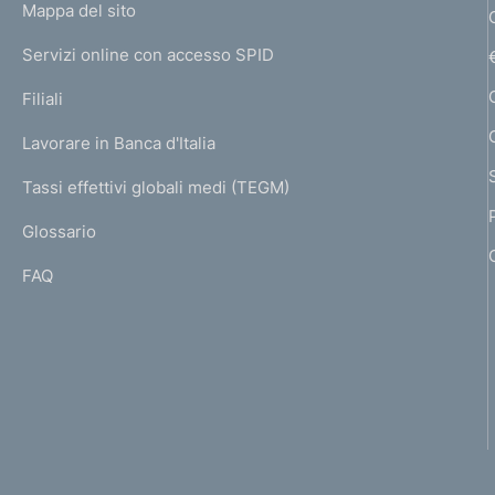
L
Mappa del sito
m
I
e
Servizi online con accesso SPID
N
p
K
Filiali
a
U
g
Lavorare in Banca d'Italia
T
e
I
Tassi effettivi globali medi (TEGM)
)
L
Glossario
I
FAQ