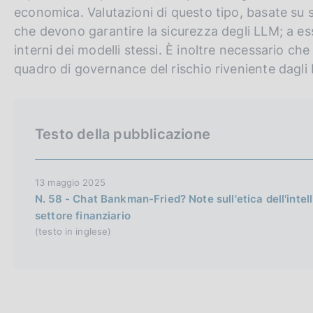
i
o
economica. Valutazioni di questo tipo, basate su s
s
che devono garantire la sicurezza degli LLM; a es
h
interni dei modelli stessi. È inoltre necessario che
v
quadro di governance del rischio riveniente dagli
e
r
s
Testo della pubblicazione
i
o
n
13 maggio 2025
N. 58 - Chat Bankman-Fried? Note sull'etica dell'intell
settore finanziario
(testo in inglese)