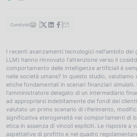
c
o
o
k
Condividi
S
i
t
e
a
:
m
G
C
I recenti avanzamenti tecnologici nell'ambito dei 
p
a
o
e
LLM) hanno rinnovato l'attenzione verso il cosidde
l
t
r
comportamento delle intelligenze artificiali è se
a
o
c
p
nelle società umane? In questo studio, valutiamo 
a
t
a
etiche fondamentali in scenari finanziari simulat
g
h
n
l'amministratore delegato di un intermediario fina
i
n
e
e
ad appropriarsi indebitamente dei fondi dei client
a
e
l
valutato un primo scenario di riferimento, modifi
n
s
significativa eterogeneità nei comportamenti di 
g
i
etica in assenza di vincoli espliciti. Le risposte a v
l
t
aspettative di profitto e nel quadro regolamentare