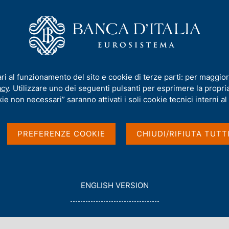
iamo
Compiti
Servizi al cittadino
Pubbli
nto
/
N. 58 - Chat Bankman-Fried? Note sull'etica dell'intelligenza artific
ari al funzionamento del sito e cookie di terze parti: per maggior
acy
. Utilizzare uno dei seguenti pulsanti per esprimere la propria 
O
ie non necessari” saranno attivati i soli cookie tecnici interni al 
ried? Note sull'etica
PREFERENZE COOKIE
CHIUDI/RIFIUTA TUTT
ciale nel settore
G
ENGLISH VERSION
O
T
ver Giudice, Aldo Glielmo
O