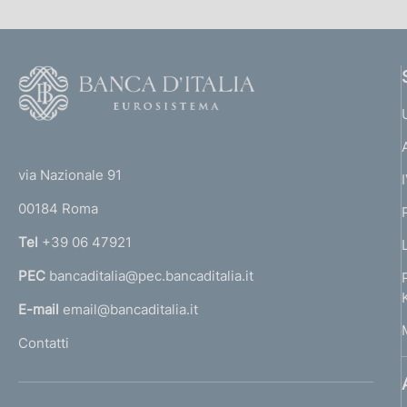
F
o
o
(
t
t
e
via Nazionale 91
o
r
00184 Roma
r
n
Tel
+39 06 47921
a
PEC
bancaditalia@pec.bancaditalia.it
a
l
E-mail
email@bancaditalia.it
l
Contatti
'
h
o