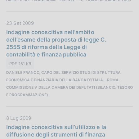
b
b
l
D
23 Set 2009
i
a
Indagine conoscitiva nell’ambito
c
t
dell’esame della proposta di legge C.
a
a
2555 di riforma della Legge di
z
P
contabilità e finanza pubblica
i
u
o
PDF 151 KB
b
n
DANIELE FRANCO, CAPO DEL SERVIZIO STUDI DI STRUTTURA
b
e
ECONOMICA E FINANZIARIA DELLA BANCA D’ITALIA - ROMA -
l
:
COMMISSIONE V DELLA CAMERA DEI DEPUTATI (BILANCIO, TESORO
i
E PROGRAMMAZIONE)
c
a
z
D
8 Lug 2009
i
a
Indagine conoscitiva sull’utilizzo e la
o
t
diffusione degli strumenti di finanza
n