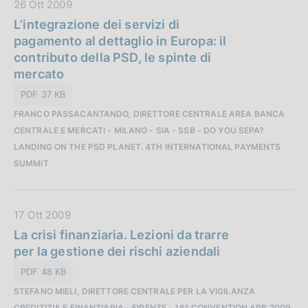
D
26 Ott 2009
a
a
L’integrazione dei servizi di
z
t
pagamento al dettaglio in Europa: il
i
a
contributo della PSD, le spinte di
o
P
mercato
n
u
e
PDF 37 KB
b
:
FRANCO PASSACANTANDO, DIRETTORE CENTRALE AREA BANCA
b
CENTRALE E MERCATI - MILANO - SIA - SSB - DO YOU SEPA?
l
LANDING ON THE PSD PLANET. 4TH INTERNATIONAL PAYMENTS
i
SUMMIT
c
a
z
D
17 Ott 2009
i
a
La crisi finanziaria. Lezioni da trarre
o
t
per la gestione dei rischi aziendali
n
a
e
PDF 48 KB
P
:
STEFANO MIELI, DIRETTORE CENTRALE PER LA VIGILANZA
u
CREDITIZIA E FINANZIARIA - FIRENZE - 16° CONVENTION APB 2009