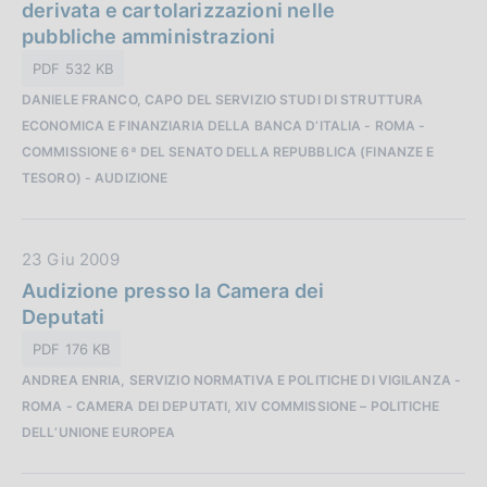
a
derivata e cartolarizzazioni nelle
e
P
pubbliche amministrazioni
:
u
PDF 532 KB
b
DANIELE FRANCO, CAPO DEL SERVIZIO STUDI DI STRUTTURA
b
ECONOMICA E FINANZIARIA DELLA BANCA D’ITALIA - ROMA -
l
COMMISSIONE 6ª DEL SENATO DELLA REPUBBLICA (FINANZE E
i
TESORO) - AUDIZIONE
c
a
z
D
23 Giu 2009
i
a
Audizione presso la Camera dei
o
t
Deputati
n
a
e
PDF 176 KB
P
:
ANDREA ENRIA, SERVIZIO NORMATIVA E POLITICHE DI VIGILANZA -
u
ROMA - CAMERA DEI DEPUTATI, XIV COMMISSIONE – POLITICHE
b
DELL’UNIONE EUROPEA
b
l