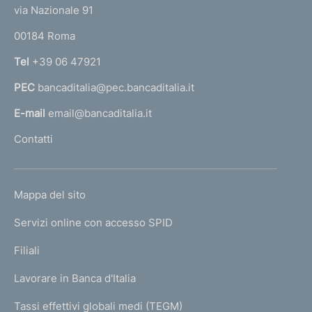
t
e
via Nazionale 91
o
r
00184 Roma
r
n
Tel
+39 06 47921
a
PEC
bancaditalia@pec.bancaditalia.it
a
l
E-mail
email@bancaditalia.it
l
Contatti
'
h
o
L
Mappa del sito
m
I
e
Servizi online con accesso SPID
N
p
K
Filiali
a
U
g
Lavorare in Banca d'Italia
T
e
I
Tassi effettivi globali medi (TEGM)
)