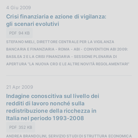
i
D
4 Giu 2009
c
a
Crisi finanziaria e azione di vigilanza:
a
t
gli scenari evolutivi
z
a
i
PDF 94 KB
P
o
STEFANO MIELI, DIRETTORE CENTRALE PER LA VIGILANZA
u
n
BANCARIA E FINANZIARIA - ROMA - ABI - CONVENTION ABI 2009:
b
e
BASILEA 2 E LA CRISI FINANZIARIA - SESSIONE PLENARIA DI
b
:
APERTURA “LA NUOVA CRD E LE ALTRE NOVITÀ REGOLAMENTARI”
l
i
c
D
21 Apr 2009
a
a
Indagine conoscitiva sul livello dei
z
t
redditi di lavoro nonché sulla
i
a
redistribuzione della ricchezza in
o
P
Italia nel periodo 1993-2008
n
u
e
PDF 352 KB
b
:
ANDREA BRANDOLINI, SERVIZIO STUDI DI STRUTTURA ECONOMICA