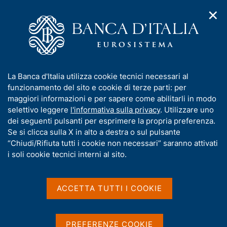
✕
H
A
o
C
p
m
e
r
e
r
i
p
c
Home
/
Pubblicazioni
/
Interventi di altro personale
/
m
a
a
Interventi di altri Dirigenti - 2009
e
g
n
I
La Banca d'Italia utilizza cookie tecnici necessari al
n
e
e
n
funzionamento del sito e cookie di terze parti: per
u
l
d
Interventi di altri Dirigenti
f
maggiori informazioni e per sapere come abilitarli in modo
i
s
o
selettivo leggere
l'informativa sulla privacy
. Utilizzare uno
- 2009
n
i
r
dei seguenti pulsanti per esprimere la propria preferenza.
a
t
m
Se si clicca sulla X in alto a destra o sul pulsante
v
o
i
a
“Chiudi/Rifiuta tutti i cookie non necessari” saranno attivati
g
t
i soli cookie tecnici interni al sito.
Condividi
a
S
i
z
t
v
i
a
a
o
ACCETTA TUTTI I COOKIE
m
n
s
p
e
u
a
i
Elenco delle pubblicazioni
l
T
PREFERENZE COOKIE