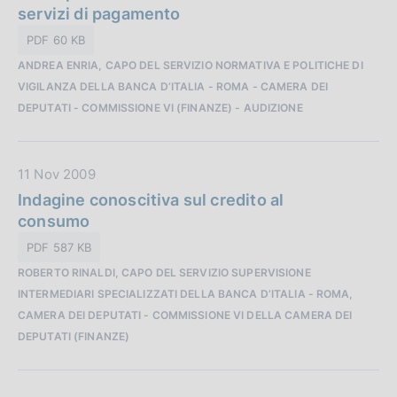
t
servizi di pagamento
i
a
o
PDF 60 KB
P
n
ANDREA ENRIA, CAPO DEL SERVIZIO NORMATIVA E POLITICHE DI
u
e
VIGILANZA DELLA BANCA D’ITALIA - ROMA - CAMERA DEI
b
:
DEPUTATI - COMMISSIONE VI (FINANZE) - AUDIZIONE
b
l
i
D
11 Nov 2009
c
a
Indagine conoscitiva sul credito al
a
t
consumo
z
a
i
PDF 587 KB
P
o
ROBERTO RINALDI, CAPO DEL SERVIZIO SUPERVISIONE
u
n
INTERMEDIARI SPECIALIZZATI DELLA BANCA D’ITALIA - ROMA,
b
e
CAMERA DEI DEPUTATI - COMMISSIONE VI DELLA CAMERA DEI
b
:
DEPUTATI (FINANZE)
l
i
c