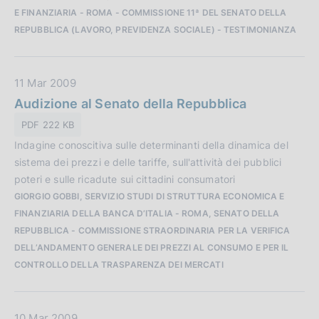
b
E FINANZIARIA - ROMA - COMMISSIONE 11ª DEL SENATO DELLA
l
REPUBBLICA (LAVORO, PREVIDENZA SOCIALE) - TESTIMONIANZA
i
c
a
D
11 Mar 2009
z
a
Audizione al Senato della Repubblica
i
t
o
PDF 222 KB
a
n
Indagine conoscitiva sulle determinanti della dinamica del
P
e
sistema dei prezzi e delle tariffe, sull'attività dei pubblici
u
:
poteri e sulle ricadute sui cittadini consumatori
b
GIORGIO GOBBI, SERVIZIO STUDI DI STRUTTURA ECONOMICA E
b
FINANZIARIA DELLA BANCA D’ITALIA - ROMA, SENATO DELLA
l
REPUBBLICA - COMMISSIONE STRAORDINARIA PER LA VERIFICA
i
DELL’ANDAMENTO GENERALE DEI PREZZI AL CONSUMO E PER IL
c
CONTROLLO DELLA TRASPARENZA DEI MERCATI
a
z
i
D
10 Mar 2009