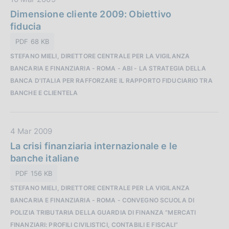
o
a
Dimensione cliente 2009: Obiettivo
n
t
fiducia
e
a
:
PDF 68 KB
P
STEFANO MIELI, DIRETTORE CENTRALE PER LA VIGILANZA
u
BANCARIA E FINANZIARIA - ROMA - ABI - LA STRATEGIA DELLA
b
BANCA D’ITALIA PER RAFFORZARE IL RAPPORTO FIDUCIARIO TRA
b
BANCHE E CLIENTELA
l
i
c
D
4 Mar 2009
a
a
La crisi finanziaria internazionale e le
z
t
banche italiane
i
a
o
PDF 156 KB
P
n
STEFANO MIELI, DIRETTORE CENTRALE PER LA VIGILANZA
u
e
BANCARIA E FINANZIARIA - ROMA - CONVEGNO SCUOLA DI
b
:
POLIZIA TRIBUTARIA DELLA GUARDIA DI FINANZA “MERCATI
b
FINANZIARI: PROFILI CIVILISTICI, CONTABILI E FISCALI”
l