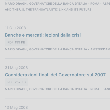
i
MARIO DRAGHI, GOVERNATORE DELLA BANCA D’ITALIA - ROMA - ASPEN
P
o
AND THE U.S. THE TRANSATLANTIC LINK AND ITS FUTURE
u
n
b
e
b
:
D
11 Giu 2008
l
a
Banche e mercati: lezioni dalla crisi
i
t
c
PDF 199 KB
a
a
MARIO DRAGHI, GOVERNATORE DELLA BANCA D'ITALIA - AMSTERDAM
P
z
u
i
b
o
D
31 Mag 2008
b
n
a
Considerazioni finali del Governatore sul 2007
l
e
t
i
:
PDF 252 KB
a
c
MARIO DRAGHI, GOVERNATORE DELLA BANCA D'ITALIA - ROMA - BANC
P
a
u
z
b
i
D
13 Mag 2008
b