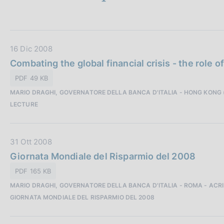
u
c
p
t
o
a
o
g
t
i
k
i
n
D
16 Dic 2008
i
a
e
a
Combating the global financial crisis - the role o
:
t
PDF 49 KB
a
MARIO DRAGHI, GOVERNATORE DELLA BANCA D'ITALIA - HONG KONG
P
LECTURE
u
b
b
D
31 Ott 2008
l
a
Giornata Mondiale del Risparmio del 2008
i
t
c
PDF 165 KB
a
a
MARIO DRAGHI, GOVERNATORE DELLA BANCA D'ITALIA - ROMA - ACRI -
P
z
GIORNATA MONDIALE DEL RISPARMIO DEL 2008
u
i
b
o