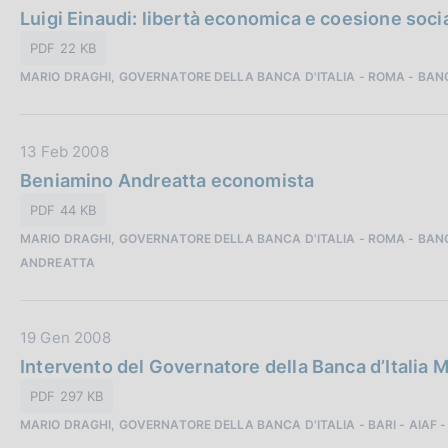
o
a
Luigi Einaudi: libertà economica e coesione soci
l
n
t
i
e
PDF 22 KB
a
c
:
MARIO DRAGHI, GOVERNATORE DELLA BANCA D'ITALIA - ROMA - BANC
P
a
u
z
b
i
D
13 Feb 2008
b
o
a
Beniamino Andreatta economista
l
n
t
i
e
PDF 44 KB
a
c
:
MARIO DRAGHI, GOVERNATORE DELLA BANCA D'ITALIA - ROMA - BANC
P
a
ANDREATTA
u
z
b
i
b
o
D
19 Gen 2008
l
n
a
Intervento del Governatore della Banca d’Italia 
i
e
t
c
:
PDF 297 KB
a
a
MARIO DRAGHI, GOVERNATORE DELLA BANCA D'ITALIA - BARI - AIAF -
P
z