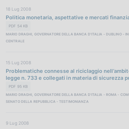
b
i
D
18 Lug 2008
b
o
a
Politica monetaria, aspettative e mercati finanzia
l
n
t
i
e
PDF 54 KB
a
c
:
MARIO DRAGHI, GOVERNATORE DELLA BANCA D'ITALIA - DUBLINO -
P
a
CENTRALE
u
z
b
i
b
o
D
15 Lug 2008
l
n
a
Problematiche connesse al riciclaggio nell’ambit
i
e
t
legge n. 733 e collegati in materia di sicurezza 
c
:
a
a
PDF 95 KB
P
z
MARIO DRAGHI, GOVERNATORE DELLA BANCA D'ITALIA - ROMA - COMMIS
u
i
SENATO DELLA REPUBBLICA - TESTIMONIANZA
b
o
b
n
l
e
D
9 Lug 2008
i
: