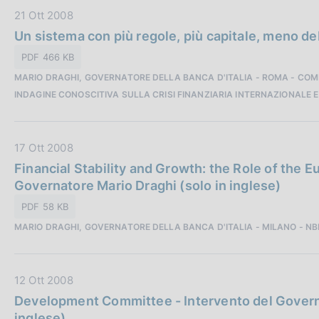
b
n
D
21 Ott 2008
l
e
a
Un sistema con più regole, più capitale, meno de
i
:
t
c
PDF 466 KB
a
a
MARIO DRAGHI, GOVERNATORE DELLA BANCA D'ITALIA - ROMA - COMM
P
z
INDAGINE CONOSCITIVA SULLA CRISI FINANZIARIA INTERNAZIONALE E
u
i
b
o
b
n
D
17 Ott 2008
l
e
a
Financial Stability and Growth: the Role of the Eu
i
:
t
Governatore Mario Draghi (solo in inglese)
c
a
a
PDF 58 KB
P
z
MARIO DRAGHI, GOVERNATORE DELLA BANCA D'ITALIA - MILANO - NB
u
i
b
o
b
n
D
12 Ott 2008
l
e
a
Development Committee - Intervento del Governa
i
:
t
inglese)
c