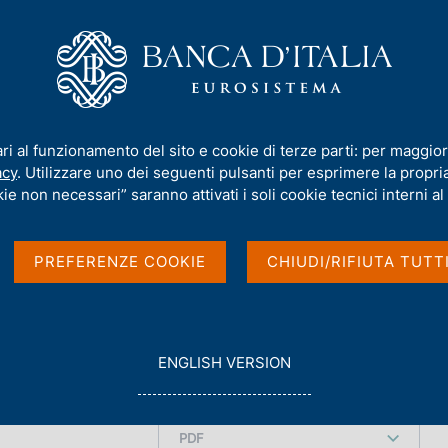
iamo
Compiti
Servizi al cittadino
Pubbli
el Governatore - 2008
ari al funzionamento del sito e cookie di terze parti: per maggior
acy
. Utilizzare uno dei seguenti pulsanti per esprimere la propria 
atore - 2008
ie non necessari” saranno attivati i soli cookie tecnici interni al 
PREFERENZE COOKIE
CHIUDI/RIFIUTA TUTT
G
ENGLISH VERSION
O
T
O