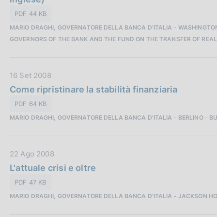
a
a
PDF 44 KB
P
z
MARIO DRAGHI, GOVERNATORE DELLA BANCA D'ITALIA - WASHINGTON
u
i
GOVERNORS OF THE BANK AND THE FUND ON THE TRANSFER OF REA
b
o
b
n
l
e
D
16 Set 2008
i
:
a
Come ripristinare la stabilità finanziaria
c
t
a
PDF 64 KB
a
z
MARIO DRAGHI, GOVERNATORE DELLA BANCA D'ITALIA - BERLINO - 
P
i
u
o
b
n
D
22 Ago 2008
b
e
a
L'attuale crisi e oltre
l
:
t
i
PDF 47 KB
a
c
MARIO DRAGHI, GOVERNATORE DELLA BANCA D'ITALIA - JACKSON H
P
a
u
z