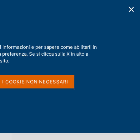
✕
cazioni
Statistiche
Media
|
IT
C
e
r
c
a
i informazioni e per sapere come abilitarli in
n
preferenza. Se si clicca sulla X in alto a
e
l
sito.
Vai al livello superiore 
s
INTERVENTI DEL GOVERNATORE
i
t
I I COOKIE NON NECESSARI
o