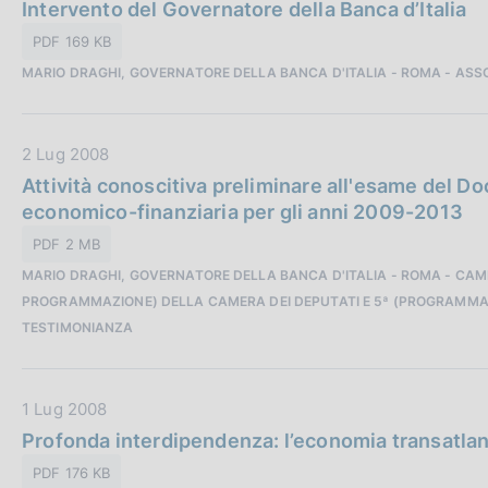
a
Intervento del Governatore della Banca d’Italia
c
t
a
PDF 169 KB
a
z
MARIO DRAGHI, GOVERNATORE DELLA BANCA D'ITALIA - ROMA - ASS
P
i
u
o
b
n
D
2 Lug 2008
b
e
a
Attività conoscitiva preliminare all'esame del
l
:
t
economico-finanziaria per gli anni 2009-2013
i
a
c
PDF 2 MB
P
a
MARIO DRAGHI, GOVERNATORE DELLA BANCA D'ITALIA - ROMA - CAMER
u
z
PROGRAMMAZIONE) DELLA CAMERA DEI DEPUTATI E 5ª (PROGRAMMAZI
b
i
TESTIMONIANZA
b
o
l
n
i
e
D
1 Lug 2008
c
:
a
Profonda interdipendenza: l’economia transatlant
a
t
z
PDF 176 KB
a