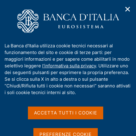
✕
H
A
o
C
p
m
e
r
e
r
i
p
c
Home
/
Pubblicazioni
/
m
a
a
Indagini sull'alfabetizzazione finanziaria e le competenze di
/
e
g
n
finanza digitale
I
La Banca d'Italia utilizza cookie tecnici necessari al
n
e
e
Indagini sull'alfabetizzazione finanziaria e le competenze di
n
funzionamento del sito e cookie di terze parti: per
u
l
finanza digitale in Italia: giovani - 2023
d
f
maggiori informazioni e per sapere come abilitarli in modo
i
s
o
selettivo leggere
l'informativa sulla privacy
. Utilizzare uno
n
i
r
dei seguenti pulsanti per esprimere la propria preferenza.
a
t
INDAGINI SULL'ALFABETIZZAZIONE FINANZIARIA E
m
Se si clicca sulla X in alto a destra o sul pulsante
v
o
i
a
LE COMPETENZE DI FINANZA DIGITALE
“Chiudi/Rifiuta tutti i cookie non necessari” saranno attivati
g
Indagini
t
i soli cookie tecnici interni al sito.
a
i
z
sull'alfabetizzazione
v
i
finanziaria e le competenze
a
o
ACCETTA TUTTI I COOKIE
n
s
di finanza digitale in Italia:
e
u
i
PREFERENZE COOKIE