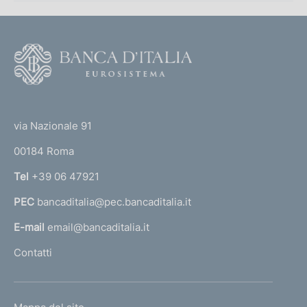
F
o
o
(
t
t
e
via Nazionale 91
o
r
00184 Roma
r
n
Tel
+39 06 47921
a
PEC
bancaditalia@pec.bancaditalia.it
a
l
E-mail
email@bancaditalia.it
l
Contatti
'
h
o