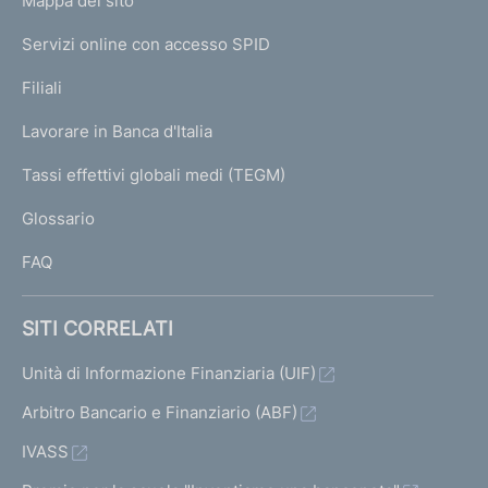
L
Mappa del sito
m
I
e
Servizi online con accesso SPID
N
p
K
Filiali
a
U
g
Lavorare in Banca d'Italia
T
e
I
Tassi effettivi globali medi (TEGM)
)
L
Glossario
I
FAQ
SITI CORRELATI
Unità di Informazione Finanziaria (UIF)
Arbitro Bancario e Finanziario (ABF)
IVASS