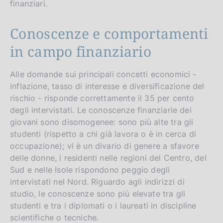
finanziari.
g
i
l
t
Conoscenze e comportamenti
i
o
in campo finanziario
s
h
v
Alle domande sui principali concetti economici -
inflazione, tasso di interesse e diversificazione del
e
rischio - risponde correttamente il 35 per cento
r
degli intervistati. Le conoscenze finanziarie dei
s
giovani sono disomogenee: sono più alte tra gli
i
studenti (rispetto a chi già lavora o è in cerca di
o
occupazione); vi è un divario di genere a sfavore
n
delle donne, i residenti nelle regioni del Centro, del
Sud e nelle Isole rispondono peggio degli
intervistati nel Nord. Riguardo agli indirizzi di
studio, le conoscenze sono più elevate tra gli
studenti e tra i diplomati o i laureati in discipline
scientifiche o tecniche.