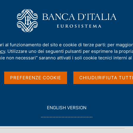
iamo
Compiti
Servizi al cittadino
Pubbli
i
/
Indagine sui trasporti internazionali di merci - 2022
ari al funzionamento del sito e cookie di terze parti: per maggior
acy
. Utilizzare uno dei seguenti pulsanti per esprimere la propria 
 internazionali di
ie non necessari” saranno attivati i soli cookie tecnici interni al 
PREFERENZE COOKIE
CHIUDI/RIFIUTA TUTT
G
ENGLISH VERSION
O
T
O