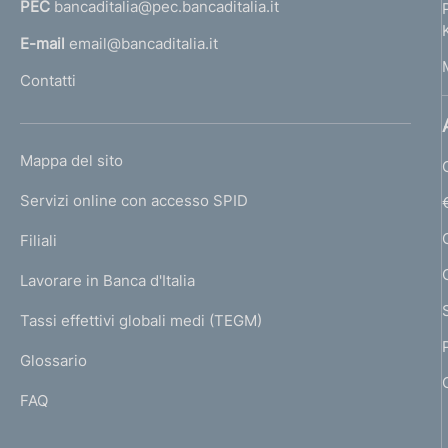
PEC
bancaditalia@pec.bancaditalia.it
a
l
E-mail
email@bancaditalia.it
l
Contatti
'
h
o
L
Mappa del sito
m
I
e
Servizi online con accesso SPID
N
p
K
Filiali
a
U
g
Lavorare in Banca d'Italia
T
e
I
Tassi effettivi globali medi (TEGM)
)
L
Glossario
I
FAQ