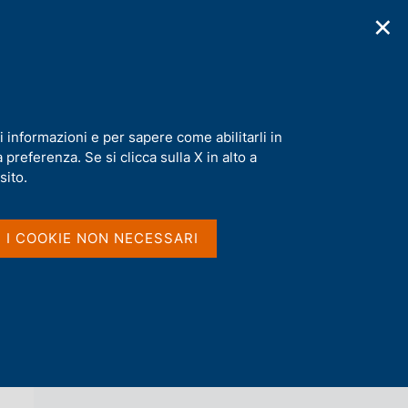
✕
cazioni
Statistiche
Media
|
IT
C
e
r
c
a
i informazioni e per sapere come abilitarli in
n
preferenza. Se si clicca sulla X in alto a
e
l
sito.
Vai al livello superiore 
s
INDAGINE SUI TRASPORTI
i
INTERNAZIONALI DI MERCI
t
I I COOKIE NON NECESSARI
o