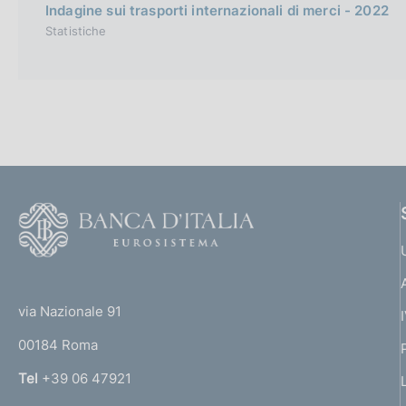
Indagine sui trasporti internazionali di merci - 2022
Statistiche
F
o
o
(
t
t
e
via Nazionale 91
o
r
00184 Roma
r
n
Tel
+39 06 47921
a