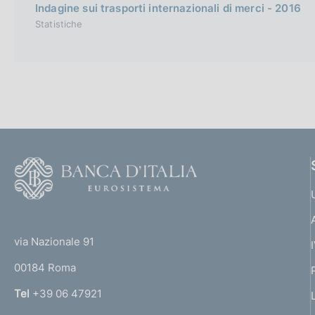
Indagine sui trasporti internazionali di merci - 2016
Statistiche
F
o
o
(
t
t
e
via Nazionale 91
o
r
00184 Roma
r
n
Tel
+39 06 47921
a