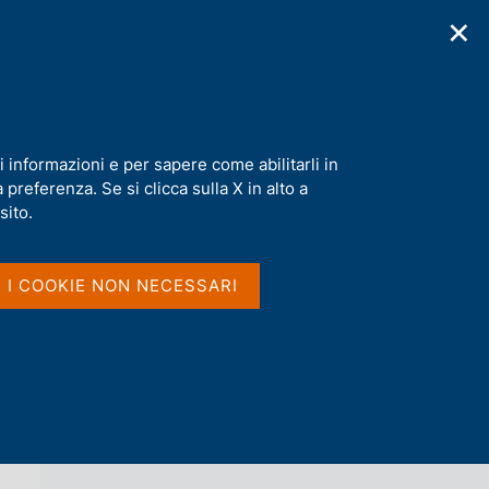
✕
cazioni
Statistiche
Media
|
IT
C
e
r
c
a
i informazioni e per sapere come abilitarli in
n
preferenza. Se si clicca sulla X in alto a
e
l
sito.
Vai al livello superiore 
s
INDAGINE SUI TRASPORTI
i
INTERNAZIONALI DI MERCI
t
I I COOKIE NON NECESSARI
o