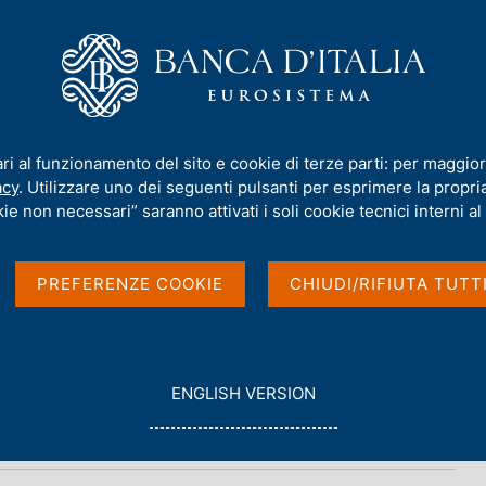
iamo
Compiti
Servizi al cittadino
Pubbli
i
/
Indagine sui trasporti internazionali di merci - 2016
ari al funzionamento del sito e cookie di terze parti: per maggior
acy
. Utilizzare uno dei seguenti pulsanti per esprimere la propria 
 internazionali di
ie non necessari” saranno attivati i soli cookie tecnici interni al 
PREFERENZE COOKIE
CHIUDI/RIFIUTA TUTT
G
ENGLISH VERSION
O
T
O