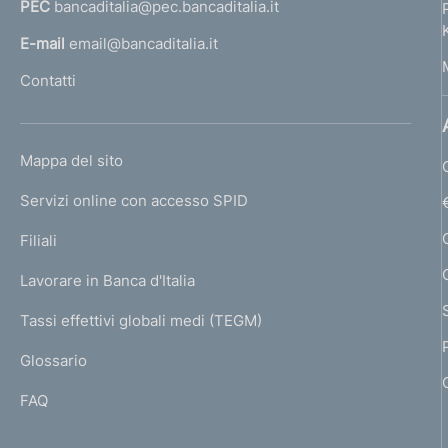
PEC
bancaditalia@pec.bancaditalia.it
a
l
E-mail
email@bancaditalia.it
l
Contatti
'
h
o
L
Mappa del sito
m
I
e
Servizi online con accesso SPID
N
p
K
Filiali
a
U
g
Lavorare in Banca d'Italia
T
e
I
Tassi effettivi globali medi (TEGM)
)
L
Glossario
I
FAQ