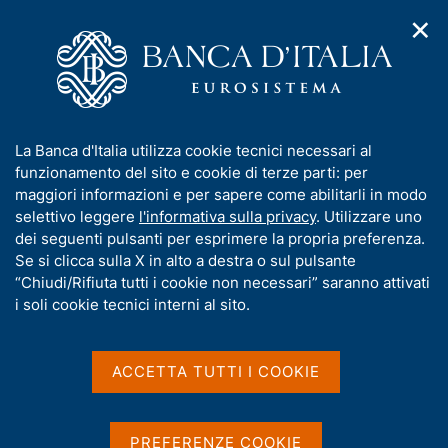
✕
H
A
o
C
p
m
e
r
e
r
i
p
c
Home
/
Pubblicazioni
/
m
a
a
Statistiche di finanza pubblica nei paesi dell'Unione europea
/
e
g
n
Statistiche di finanza pubblica nei paesi dell'Unione europea -
I
La Banca d'Italia utilizza cookie tecnici necessari al
n
e
e
2016
n
funzionamento del sito e cookie di terze parti: per
u
l
d
f
maggiori informazioni e per sapere come abilitarli in modo
i
s
o
selettivo leggere
l'informativa sulla privacy
. Utilizzare uno
n
i
STATISTICHE DI FINANZA PUBBLICA NEI PAESI
r
dei seguenti pulsanti per esprimere la propria preferenza.
a
t
m
Se si clicca sulla X in alto a destra o sul pulsante
DELL’UNIONE EUROPEA
v
o
i
Statistiche di finanza
a
“Chiudi/Rifiuta tutti i cookie non necessari” saranno attivati
g
t
i soli cookie tecnici interni al sito.
pubblica nei paesi
a
i
z
v
dell'Unione europea - 2016
i
a
o
ACCETTA TUTTI I COOKIE
n
s
Supplementi al Bollettino Statistico - Indicatori
e
u
monetari e finanziari
i
PREFERENZE COOKIE