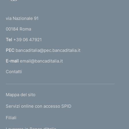
o
(
t
t
e
via Nazionale 91
o
r
00184 Roma
r
n
Tel
+39 06 47921
a
PEC
bancaditalia@pec.bancaditalia.it
a
l
E-mail
email@bancaditalia.it
l
Contatti
'
h
o
L
Mappa del sito
m
I
e
Servizi online con accesso SPID
N
p
K
Filiali
a
U
g