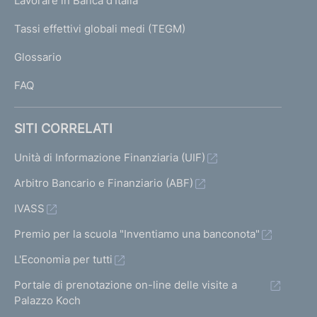
Lavorare in Banca d'Italia
T
e
I
Tassi effettivi globali medi (TEGM)
)
L
Glossario
I
FAQ
SITI CORRELATI
Unità di Informazione Finanziaria (UIF)
Arbitro Bancario e Finanziario (ABF)
IVASS
Premio per la scuola "Inventiamo una banconota"
L'Economia per tutti
Portale di prenotazione on-line delle visite a
Palazzo Koch