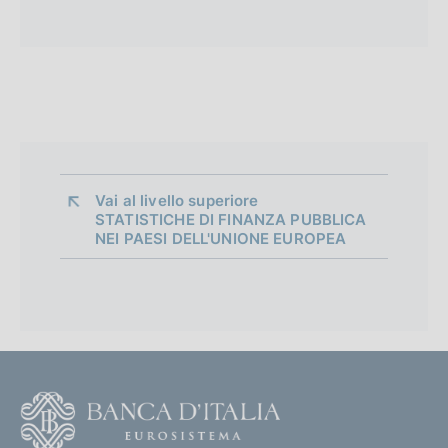
s
h
v
e
r
s
i
Vai al livello superiore 
o
STATISTICHE DI FINANZA PUBBLICA
NEI PAESI DELL'UNIONE EUROPEA
n
F
o