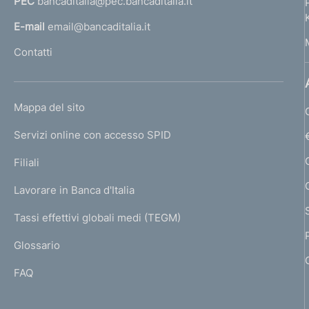
PEC
bancaditalia@pec.bancaditalia.it
a
l
E-mail
email@bancaditalia.it
l
Contatti
'
h
o
L
Mappa del sito
m
I
e
Servizi online con accesso SPID
N
p
K
Filiali
a
U
g
Lavorare in Banca d'Italia
T
e
I
Tassi effettivi globali medi (TEGM)
)
L
Glossario
I
FAQ