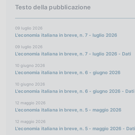
a
c
o
e
Testo della pubblicazione
l
o
t
r
a
o
o
c
p
k
a
t
a
09 luglio 2026
i
g
L'economia italiana in breve, n. 7 - luglio 2026
e
h
n
i
:
n
e
e
09 luglio 2026
a
e
l
L'economia italiana in breve, n. 7 - luglio 2026 - Dati
n
s
10 giugno 2026
g
i
L'economia italiana in breve, n. 6 - giugno 2026
l
t
10 giugno 2026
i
o
L'economia italiana in breve, n. 6 - giugno 2026 - Dati
s
h
12 maggio 2026
v
L'economia italiana in breve, n. 5 - maggio 2026
e
12 maggio 2026
r
L'economia italiana in breve, n. 5 - maggio 2026 - Dat
s