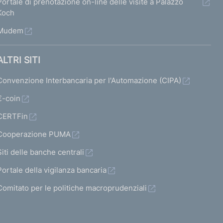
Portale di prenotazione on-line delle visite a Palazzo
Koch
Mudem
ALTRI SITI
Convenzione Interbancaria per l'Automazione (CIPA)
€-coin
CERTFin
Cooperazione PUMA
Siti delle banche centrali
Portale della vigilanza bancaria
Comitato per le politiche macroprudenziali