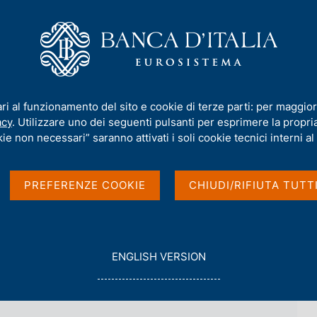
iamo
Compiti
Servizi al cittadino
Pubbli
taliana in breve - 2026
ari al funzionamento del sito e cookie di terze parti: per maggior
acy
. Utilizzare uno dei seguenti pulsanti per esprimere la propria 
ie non necessari” saranno attivati i soli cookie tecnici interni al 
 breve - 2026
PREFERENZE COOKIE
CHIUDI/RIFIUTA TUTT
G
ENGLISH VERSION
O
T
O