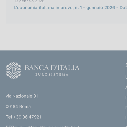
13 gennaio 2026
L'economia italiana in breve, n. 1 - gennaio 2026 - Dat
F
o
o
(
t
t
e
via Nazionale 91
o
r
00184 Roma
r
n
Tel
+39 06 47921
a