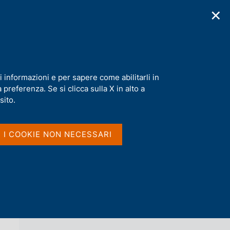
✕
cazioni
Statistiche
Media
|
IT
C
e
r
c
a
i informazioni e per sapere come abilitarli in
n
preferenza. Se si clicca sulla X in alto a
e
l
sito.
Vai al livello superiore 
s
L'ECONOMIA ITALIANA IN BREVE
i
t
I I COOKIE NON NECESSARI
o